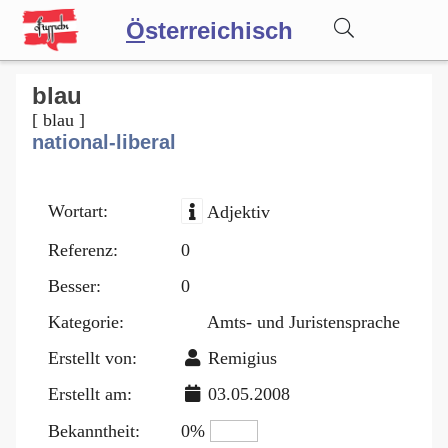
Ö
sterreichisch
Wörterbuch
blau
[ blau ]
national-liberal
Forum
Wortart:
Adjektiv
Blog
Referenz:
0
Besser:
0
Kategorie:
Amts- und Juristensprache
Erstellt von:
Remigius
Erstellt am:
03.05.2008
Bekanntheit:
0%