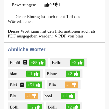
Bewertungen:
0
1
Dieser Eintrag ist noch nicht Teil des
Wörterbuches.
Dieses Wort kann mit den Informationen auch als
PDF ausgegeben werden:
PDF von blau
Ähnliche Wörter
Bahöl
+85
Bello
+2
blau
+1
Blaue
+2
Blei
+51
Blia
-1
Blo
-1
boal
+1
Bölli
+2
Bölli
+2