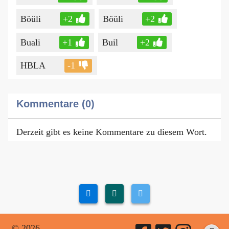
Böüli
+2
Böüli
+2
Buali
+1
Buil
+2
HBLA
-1
Kommentare (0)
Derzeit gibt es keine Kommentare zu diesem Wort.
© 2026