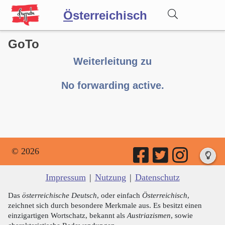
Ö
sterreichisch
GoTo
Wörterbuch
Weiterleitung zu
Forum
No forwarding active.
Blog
© 2026
Impressum
|
Nutzung
|
Datenschutz
Das
österreichische Deutsch
, oder einfach
Österreichisch
,
zeichnet sich durch besondere Merkmale aus. Es besitzt einen
einzigartigen Wortschatz, bekannt als
Austriazismen
, sowie