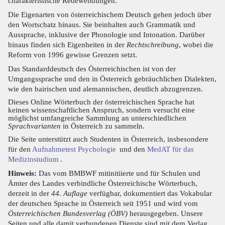
charakteristische Redewendungen.
Die Eigenarten von österreichischem Deutsch gehen jedoch über
den Wortschatz hinaus. Sie beinhalten auch Grammatik und
Aussprache, inklusive der Phonologie und Intonation. Darüber
hinaus finden sich Eigenheiten in der
Rechtschreibung
, wobei die
Reform von 1996 gewisse Grenzen setzt.
Das Standarddeutsch des Österreichischen ist von der
Umgangssprache und den in Österreich gebräuchlichen Dialekten,
wie den bairischen und alemannischen, deutlich abzugrenzen.
Dieses Online Wörterbuch der österreichischen Sprache hat
keinen wissenschaftlichen Anspruch, sondern versucht eine
möglichst umfangreiche Sammlung an unterschiedlichen
Sprachvarianten
in Österreich zu sammeln.
Die Seite unterstützt auch Studenten in Österreich, insbesondere
für den
Aufnahmetest Psychologie
und den
MedAT für das
Medizinstudium
.
Hinweis:
Das vom BMBWF mitinitiierte und für Schulen und
Ämter des Landes verbindliche Österreichische Wörterbuch,
derzeit in der
44. Auflage
verfügbar, dokumentiert das Vokabular
der deutschen Sprache in Österreich seit 1951 und wird vom
Österreichischen Bundesverlag (ÖBV)
herausgegeben. Unsere
Seiten und alle damit verbundenen Dienste sind mit dem Verlag