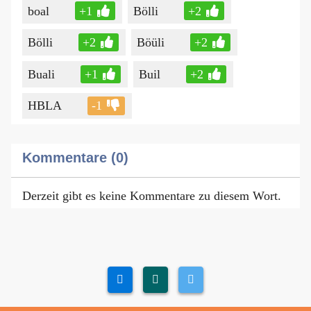
boal
+1
Bölli
+2
Bölli
+2
Böüli
+2
Buali
+1
Buil
+2
HBLA
-1
Kommentare (0)
Derzeit gibt es keine Kommentare zu diesem Wort.