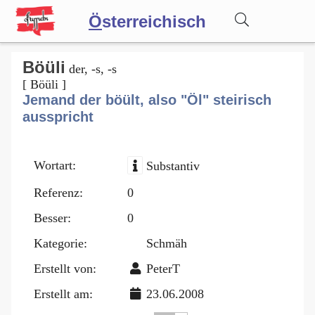
Ö
sterreichisch
Wörterbuch
Böüli
der, -s, -s
[ Böüli ]
Jemand der böült, also "Öl" steirisch
Forum
ausspricht
Blog
Wortart:
Substantiv
Referenz:
0
Besser:
0
Kategorie:
Schmäh
Erstellt von:
PeterT
Erstellt am:
23.06.2008