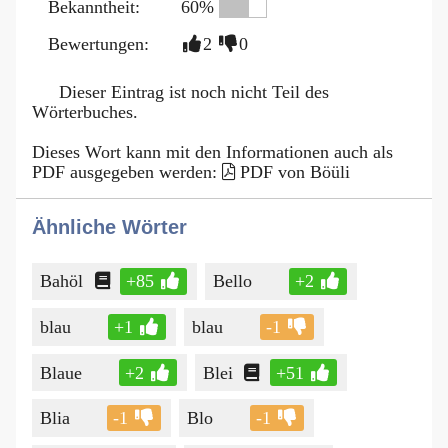
Bekanntheit:
60%
Bewertungen:
2
0
Dieser Eintrag ist noch nicht Teil des
Wörterbuches.
Dieses Wort kann mit den Informationen auch als
PDF ausgegeben werden:
PDF von Böüli
Ähnliche Wörter
Bahöl
+85
Bello
+2
blau
+1
blau
-1
Blaue
+2
Blei
+51
Blia
-1
Blo
-1