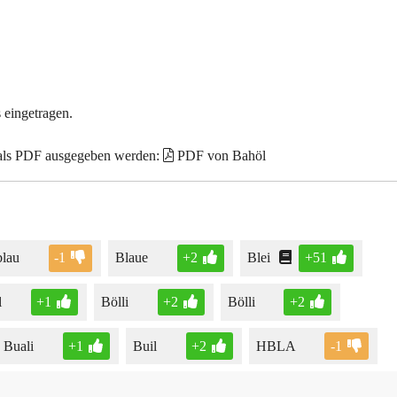
 eingetragen.
 als PDF ausgegeben werden:
PDF von Bahöl
blau
-1
Blaue
+2
Blei
+51
l
+1
Bölli
+2
Bölli
+2
Buali
+1
Buil
+2
HBLA
-1