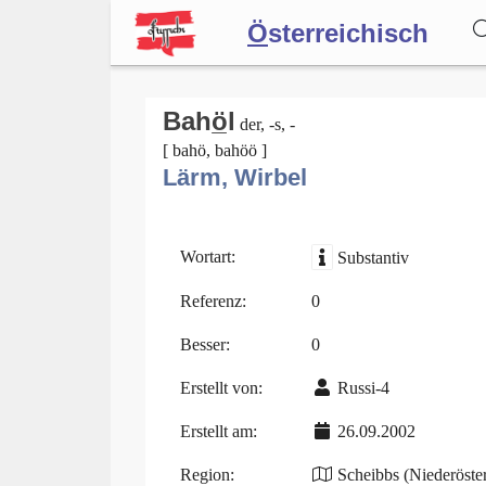
Ö
sterreichisch
Wörterbuch
Bahö̲l
der, -s, -
[ bahö, bahöö ]
Lärm, Wirbel
Forum
Blog
Wortart:
Substantiv
Referenz:
0
Besser:
0
Erstellt von:
Russi-4
Erstellt am:
26.09.2002
Region:
Scheibbs (Niederöster