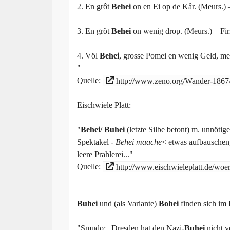
2. En grôt
Behei
on en Ei op de Kâr. (Meurs.) –
3. En grôt
Behei
on wenig drop. (Meurs.) – Fir
4. Völ
Behei
, grosse Pomei en wenig Geld, mes
"
Quelle:
http://www.zeno.org/Wander-1
Eischwiele Platt:
"
Behei/ Buhei
(letzte Silbe betont) m. unnöti
Spektakel -
Behei maache
< etwas aufbauschen
leere Prahlerei..."
Quelle:
http://www.eischwieleplatt.de/woer
Buhei
und (als Variante)
Bohei
finden sich im
"Smudo: „Dresden hat den Nazi-
Buhei
nicht v