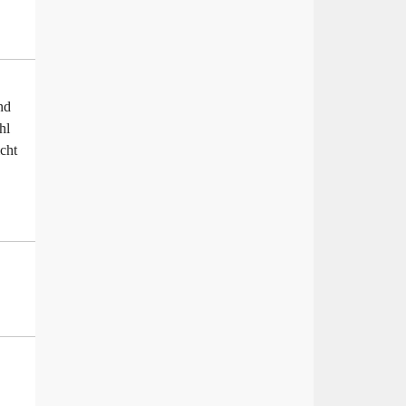
nd
hl
icht