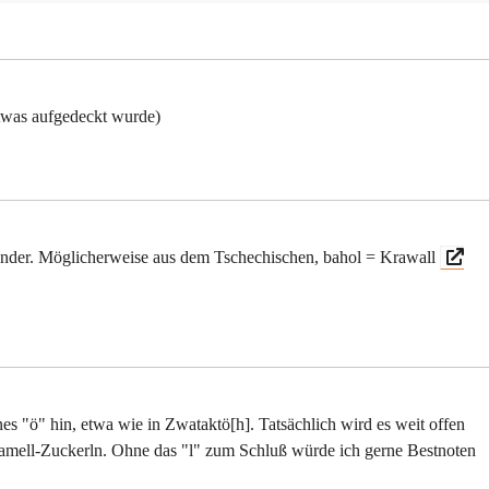
twas aufgedeckt wurde)
ander. Möglicherweise aus dem Tschechischen, bahol = Krawall
nes "ö" hin, etwa wie in Zwataktö[h]. Tatsächlich wird es weit offen
amell-Zuckerln. Ohne das "l" zum Schluß würde ich gerne Bestnoten