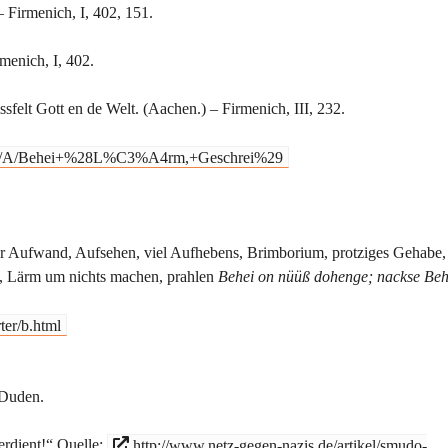
 Firmenich, I, 402, 151.
menich, I, 402.
sfelt Gott en de Welt. (Aachen.) – Firmenich, III, 232.
867/A/Behei+%28L%C3%A4rm,+Geschrei%29
ger Aufwand, Aufsehen, viel Aufhebens, Brimborium, protziges Gehabe,
, Lärm um nichts machen, prahlen
Behei on nüüß dohenge; nackse Beh
ter/b.html
 Duden.
erdient!“ Quelle:
http://www.netz-gegen-nazis.de/artikel/smudo-