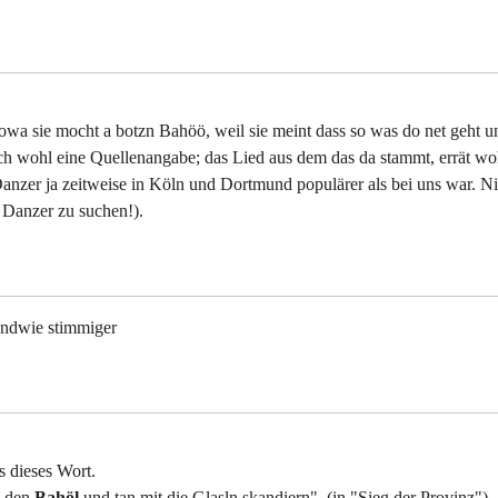
wa sie mocht a botzn Bahöö, weil sie meint dass so was do net geht u
sich wohl eine Quellenangabe; das Lied aus dem das da stammt, errät wo
 Danzer ja zeitweise in Köln und Dortmund populärer als bei uns war. N
Danzer zu suchen!).
endwie stimmiger
s dieses Wort.
e den
Bahöl
und tan mit die Glasln skandiern". (in "Sieg der Provinz")