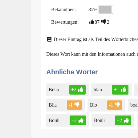
Bekanntheit:
85%
Bewertungen:
87
2
Dieser Eintrag ist als Teil des Wörterbuches
Dieses Wort kann mit den Informationen auch
Ähnliche Wörter
Bello
+2
blau
+1
Blia
-1
Blo
-1
boa
Böüli
+2
Böüli
+2