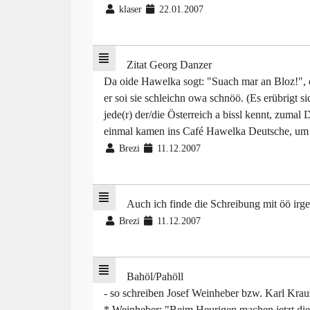
klaser
22.01.2007
Zitat Georg Danzer
Da oide Hawelka sogt: "Suach mar an Bloz!", o
er soi sie schleichn owa schnöö. (Es erübrigt 
jede(r) der/die Österreich a bissl kennt, zumal
einmal kamen ins Café Hawelka Deutsche, um 
Brezi
11.12.2007
Auch ich finde die Schreibung mit öö irg
Brezi
11.12.2007
Bahöl/Pahöll
- so schreiben Josef Weinheber bzw. Karl Krau
* Weinheber: "Beim Heurigen machen jetzt di