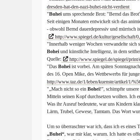
dresden-hat-den-nazi-buhei-nicht-verdient
"
Buhei
ums sprechende Brot: "Bernd das Brot" i
Seit einigen Monaten entwickelt sich das ani
- obwohl Bernd dauerdepressiv und mürrisch i
http://www.spiegel.de/kultur/gesellschaft/
"Innerhalb weniger Wochen verwandelte sich se
Bohei
und künstliche Intelligenz, in dem seith
Quelle:
http://www.spiegel.de/spiegel/prin
"Das
Bohei
ist vorbei. Am späten Sonntagnach
des 16. Open Mike, des Wettbewerbs für junge 
http://www.taz.de/1/leben/kuenste/artikel/1/%
"„Mach nicht so ein
Bohei
!”, schimpfte unser
Mitteln seinen Kopf durchsetzen wollten. Ich er
Was ihr Ausruf bedeutete, war uns Kindern kla
Lärm, Trubel, Gewese, Tamtam. Das Wort wurd
Um so überraschter war ich, dass ich es eines T
„Buhei“
, war mir klar, warum. Ich hatte es off