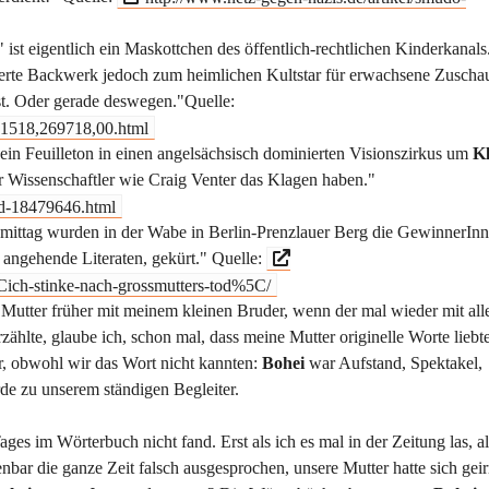
st eigentlich ein Maskottchen des öffentlich-rechtlichen Kinderkanals
mierte Backwerk jedoch zum heimlichen Kultstar für erwachsene Zuscha
st. Oder gerade deswegen."Quelle:
0,1518,269718,00.html
in Feuilleton in einen angelsächsisch dominierten Visionszirkus um
K
er Wissenschaftler wie Craig Venter das Klagen haben."
t/d-18479646.html
mittag wurden in der Wabe in Berlin-Prenzlauer Berg die GewinnerIn
angehende Literaten, gekürt." Quelle:
5Cich-stinke-nach-grossmutters-tod%5C/
e Mutter früher mit meinem kleinen Bruder, wenn der mal wieder mit all
zählte, glaube ich, schon mal, dass meine Mutter originelle Worte liebte
r, obwohl wir das Wort nicht kannten:
Bohei
war Aufstand, Spektakel,
e zu unserem ständigen Begleiter.
ages im Wörterbuch nicht fand. Erst als ich es mal in der Zeitung las, al
enbar die ganze Zeit falsch ausgesprochen, unsere Mutter hatte sich geirr