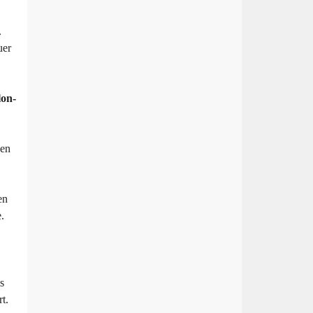
.
uer
lon-
nen
en
.
s
t.