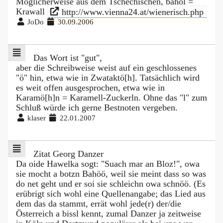
Möglicherweise aus dem Tschechischen, bahol =
Krawall
http://www.vienna24.at/wienerisch.php
JoDo
30.09.2006
Das Wort ist "gut",
aber die Schreibweise weist auf ein geschlossenes
"ö" hin, etwa wie in Zwataktö[h]. Tatsächlich wird
es weit offen ausgesprochen, etwa wie in
Karamö[h]n = Karamell-Zuckerln. Ohne das "l" zum
Schluß würde ich gerne Bestnoten vergeben.
klaser
22.01.2007
Zitat Georg Danzer
Da oide Hawelka sogt: "Suach mar an Bloz!", owa
sie mocht a botzn Bahöö, weil sie meint dass so was
do net geht und er soi sie schleichn owa schnöö. (Es
erübrigt sich wohl eine Quellenangabe; das Lied aus
dem das da stammt, errät wohl jede(r) der/die
Österreich a bissl kennt, zumal Danzer ja zeitweise