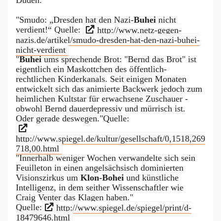
Duden.
"Smudo: „Dresden hat den Nazi-
Buhei
nicht
verdient!“ Quelle:
http://www.netz-gegen-
nazis.de/artikel/smudo-dresden-hat-den-nazi-buhei-
nicht-verdient
"
Buhei
ums sprechende Brot: "Bernd das Brot" ist
eigentlich ein Maskottchen des öffentlich-
rechtlichen Kinderkanals. Seit einigen Monaten
entwickelt sich das animierte Backwerk jedoch zum
heimlichen Kultstar für erwachsene Zuschauer -
obwohl Bernd dauerdepressiv und mürrisch ist.
Oder gerade deswegen."Quelle:
http://www.spiegel.de/kultur/gesellschaft/0,1518,269
718,00.html
"Innerhalb weniger Wochen verwandelte sich sein
Feuilleton in einen angelsächsisch dominierten
Visionszirkus um
Klon-Bohei
und künstliche
Intelligenz, in dem seither Wissenschaftler wie
Craig Venter das Klagen haben."
Quelle:
http://www.spiegel.de/spiegel/print/d-
18479646.html