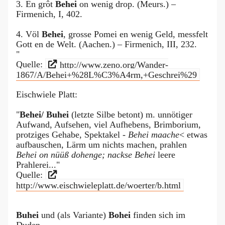
3. En grôt
Behei
on wenig drop. (Meurs.) –
Firmenich, I, 402.
4. Völ
Behei
, grosse Pomei en wenig Geld, messfelt
Gott en de Welt. (Aachen.) – Firmenich, III, 232.
"
Quelle:
http://www.zeno.org/Wander-
1867/A/Behei+%28L%C3%A4rm,+Geschrei%29
Eischwiele Platt:
"
Behei/ Buhei
(letzte Silbe betont) m. unnötiger
Aufwand, Aufsehen, viel Aufhebens, Brimborium,
protziges Gehabe, Spektakel -
Behei maache
< etwas
aufbauschen, Lärm um nichts machen, prahlen
Behei on nüüß dohenge; nackse Behei
leere
Prahlerei..."
Quelle:
http://www.eischwieleplatt.de/woerter/b.html
Buhei
und (als Variante)
Bohei
finden sich im