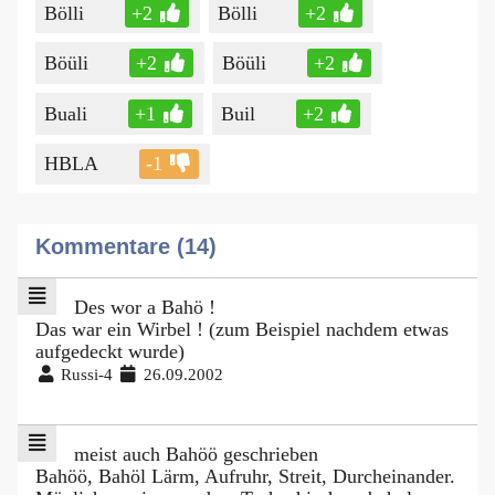
Bölli
+2
Bölli
+2
Böüli
+2
Böüli
+2
Buali
+1
Buil
+2
HBLA
-1
Kommentare (14)
Des wor a Bahö !
Das war ein Wirbel ! (zum Beispiel nachdem etwas
aufgedeckt wurde)
Russi-4
26.09.2002
meist auch Bahöö geschrieben
Bahöö, Bahöl Lärm, Aufruhr, Streit, Durcheinander.