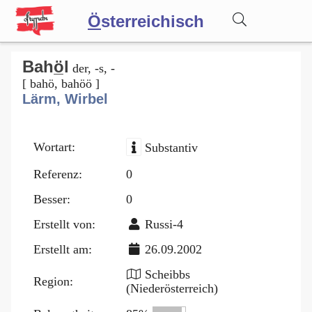
Ö
sterreichisch
Wörterbuch
Bahö̲l
der, -s, -
[ bahö, bahöö ]
Lärm, Wirbel
Forum
Wortart:
Substantiv
Blog
Referenz:
0
Besser:
0
Erstellt von:
Russi-4
Erstellt am:
26.09.2002
Scheibbs
Region:
(Niederösterreich)