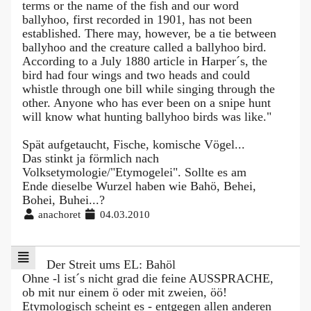
terms or the name of the fish and our word
ballyhoo, first recorded in 1901, has not been
established. There may, however, be a tie between
ballyhoo and the creature called a ballyhoo bird.
According to a July 1880 article in Harper´s, the
bird had four wings and two heads and could
whistle through one bill while singing through the
other. Anyone who has ever been on a snipe hunt
will know what hunting ballyhoo birds was like."
Spät aufgetaucht, Fische, komische Vögel...
Das stinkt ja förmlich nach
Volksetymologie/"Etymogelei". Sollte es am
Ende dieselbe Wurzel haben wie Bahö, Behei,
Bohei, Buhei...?
anachoret
04.03.2010
Der Streit ums EL: Bahöl
Ohne -l ist´s nicht grad die feine AUSSPRACHE,
ob mit nur einem ö oder mit zweien, öö!
Etymologisch scheint es - entgegen allen anderen