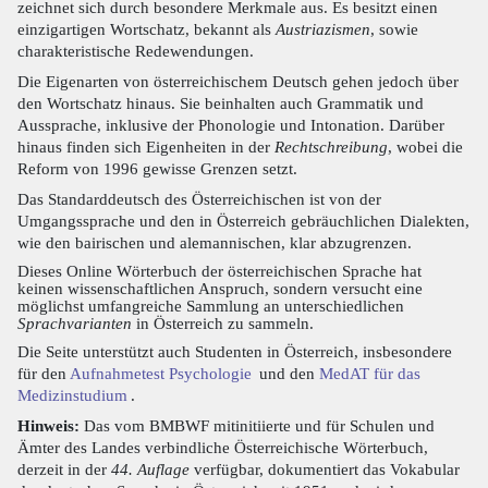
zeichnet sich durch besondere Merkmale aus. Es besitzt einen
einzigartigen Wortschatz, bekannt als
Austriazismen
, sowie
charakteristische Redewendungen.
Die Eigenarten von österreichischem Deutsch gehen jedoch über
den Wortschatz hinaus. Sie beinhalten auch Grammatik und
Aussprache, inklusive der Phonologie und Intonation. Darüber
hinaus finden sich Eigenheiten in der
Rechtschreibung
, wobei die
Reform von 1996 gewisse Grenzen setzt.
Das Standarddeutsch des Österreichischen ist von der
Umgangssprache und den in Österreich gebräuchlichen Dialekten,
wie den bairischen und alemannischen, klar abzugrenzen.
Dieses Online Wörterbuch der österreichischen Sprache hat
keinen wissenschaftlichen Anspruch, sondern versucht eine
möglichst umfangreiche Sammlung an unterschiedlichen
Sprachvarianten
in Österreich zu sammeln.
Die Seite unterstützt auch Studenten in Österreich, insbesondere
für den
Aufnahmetest Psychologie
und den
MedAT für das
Medizinstudium
.
Hinweis:
Das vom BMBWF mitinitiierte und für Schulen und
Ämter des Landes verbindliche Österreichische Wörterbuch,
derzeit in der
44. Auflage
verfügbar, dokumentiert das Vokabular