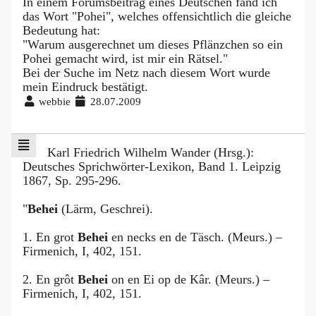
In einem Forumsbeitrag eines Deutschen fand ich
das Wort "Pohei", welches offensichtlich die gleiche
Bedeutung hat:
"Warum ausgerechnet um dieses Pflänzchen so ein
Pohei gemacht wird, ist mir ein Rätsel."
Bei der Suche im Netz nach diesem Wort wurde
mein Eindruck bestätigt.
webbie
28.07.2009
Karl Friedrich Wilhelm Wander (Hrsg.):
Deutsches Sprichwörter-Lexikon, Band 1. Leipzig
1867, Sp. 295-296.
"
Behei
(Lärm, Geschrei).
1. En grot
Behei
en necks en de Täsch. (Meurs.) –
Firmenich, I, 402, 151.
2. En grôt
Behei
on en Ei op de Kâr. (Meurs.) –
Firmenich, I, 402, 151.