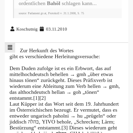
ordentlichen
Bahöl
schlagen kann...
source: Parlament.gv.at, Protokoll v .31.1.2008, S. 75
Koschutnig
03.11.2010
Zur Herkunft des Wortes
gibt es verschiedene Herleitungsversuche:
Dem Duden zufolge ist es ein Erbwort, das auf
mittelhochdeutsch behellen → gmh „über etwas
hinaus tönen“ zurückgeht. Dieses Präfixverb ist
wiederum eine Ableitung zum Verb hellen → gmh,
das althochdeutsch hellan → goh „tönen“
entstammt.[1][2]
Laut Küpper ist das Wort seit dem 19. Jahrhundert
im Österreichischen bezeugt. Er vermutet, dass es
entweder ungarisch paholni → hu „prügeln“ oder
jiddisch בהלה‎, YIVO behole, „Schrecken; Lärm;
Bestürzung“ entstammt.[3] Dieses wiederum geht