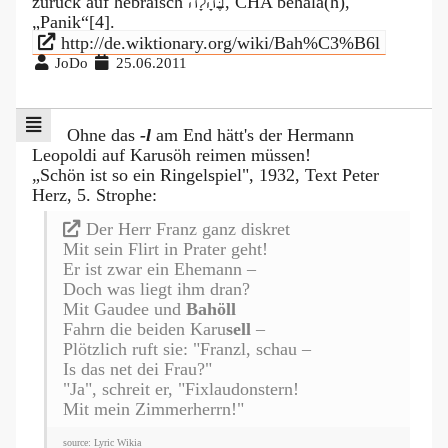
zurück auf hebräisch בֶּהָלָה‎, CHA behālā(h),
„Panik“[4].
http://de.wiktionary.org/wiki/Bah%C3%B6l
JoDo
25.06.2011
Ohne das
-l
am End hätt's der Hermann
Leopoldi auf Karusöh reimen müssen!
„Schön ist so ein Ringelspiel", 1932, Text Peter
Herz, 5. Strophe:
Der Herr Franz ganz diskret
Mit sein Flirt in Prater geht!
Er ist zwar ein Ehemann –
Doch was liegt ihm dran?
Mit Gaudee und
Bahöll
Fahrn die beiden Karu
sell
–
Plötzlich ruft sie: "Franzl, schau –
Is das net dei Frau?"
"Ja", schreit er, "Fixlaudonstern!
Mit mein Zimmerherrn!"
source: Lyric Wikia