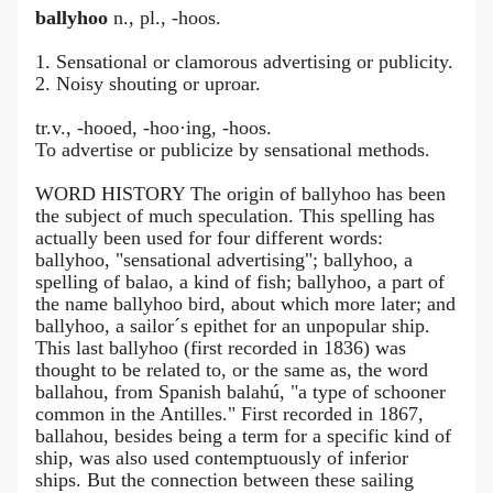
ballyhoo
n., pl., -hoos.
1. Sensational or clamorous advertising or publicity.
2. Noisy shouting or uproar.
tr.v., -hooed, -hoo·ing, -hoos.
To advertise or publicize by sensational methods.
WORD HISTORY The origin of ballyhoo has been
the subject of much speculation. This spelling has
actually been used for four different words:
ballyhoo, "sensational advertising"; ballyhoo, a
spelling of balao, a kind of fish; ballyhoo, a part of
the name ballyhoo bird, about which more later; and
ballyhoo, a sailor´s epithet for an unpopular ship.
This last ballyhoo (first recorded in 1836) was
thought to be related to, or the same as, the word
ballahou, from Spanish balahú, "a type of schooner
common in the Antilles." First recorded in 1867,
ballahou, besides being a term for a specific kind of
ship, was also used contemptuously of inferior
ships. But the connection between these sailing