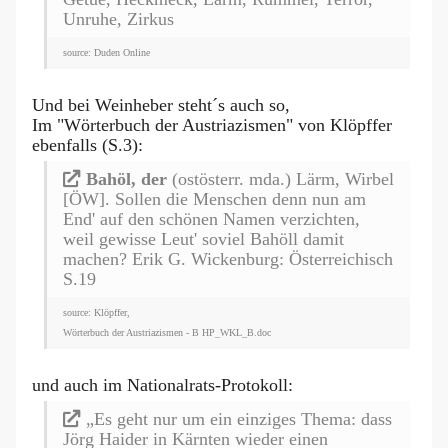
Unruhe, Zirkus
source: Duden Online
Und bei Weinheber steht´s auch so,
Im "Wörterbuch der Austriazismen" von Klöpffer
ebenfalls (S.3):
Bahöl, der
(ostösterr. mda.) Lärm, Wirbel
[ÖW]. Sollen die Menschen denn nun am
End' auf den schönen Namen verzichten,
weil gewisse Leut' soviel Bahöll damit
machen? Erik G. Wickenburg: Österreichisch
S.19
source: Klöpffer,
Wörterbuch der Austriazismen - B HP_WKL_B.doc
und auch im Nationalrats-Protokoll:
„Es geht nur um ein einziges Thema: dass
Jörg Haider in Kärnten wieder einen