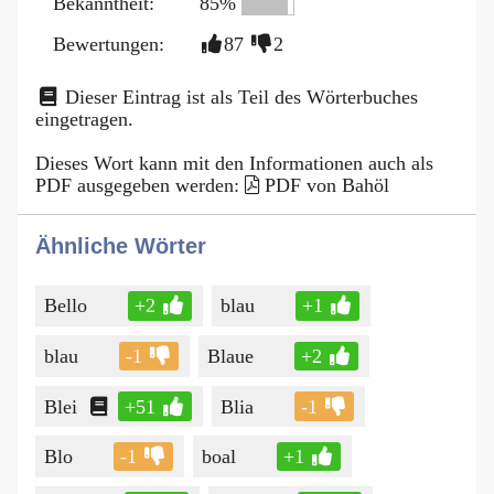
Bekanntheit:
85%
Bewertungen:
87
2
Dieser Eintrag ist als Teil des Wörterbuches
eingetragen.
Dieses Wort kann mit den Informationen auch als
PDF ausgegeben werden:
PDF von Bahöl
Ähnliche Wörter
Bello
+2
blau
+1
blau
-1
Blaue
+2
Blei
+51
Blia
-1
Blo
-1
boal
+1