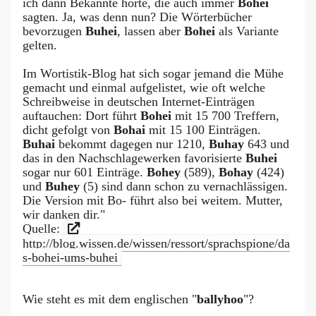
ich dann Bekannte hörte, die auch immer
Bohei
sagten. Ja, was denn nun? Die Wörterbücher
bevorzugen
Buhei
, lassen aber
Bohei
als Variante
gelten.
Im Wortistik-Blog hat sich sogar jemand die Mühe
gemacht und einmal aufgelistet, wie oft welche
Schreibweise in deutschen Internet-Einträgen
auftauchen: Dort führt
Bohei
mit 15 700 Treffern,
dicht gefolgt von
Bohai
mit 15 100 Einträgen.
Buhai
bekommt dagegen nur 1210,
Buhay
643 und
das in den Nachschlagewerken favorisierte
Buhei
sogar nur 601 Einträge.
Bohey
(589),
Bohay
(424)
und
Buhey
(5) sind dann schon zu vernachlässigen.
Die Version mit Bo- führt also bei weitem. Mutter,
wir danken dir."
Quelle:
http://blog.wissen.de/wissen/ressort/sprachspione/da
s-bohei-ums-buhei
Wie steht es mit dem englischen "
ballyhoo
"?