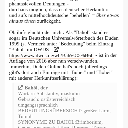
phantasievollen Deutungen -
durchaus möglich, dass es deutscher Herkunft ist
und aufs mittelhochdeutsche `behe
ll
en´ =
über etwas
hinaus tönen
zurückgeht.
Ob ihr´s glaubt oder nicht: Als "Bahöl" stand es
sogar im Deutschen Universalwörterbuch des Duden
1999 (s. Vermerk unter "Bedeutung" beim Eintrag
"Bahöl" im DWDS -
https://www.dwds.de/wb/Bah%C3%B6l
- ist in der
Auflage von 2016 aber nun verschwunden.
Immerhin, Duden Online hat's noch (allerdings
gibt's dort auch Einträge mit "Buhei" und "Bohei"
mit anderer Herkunftserklärung):
Ba­höl, der
Wortart: Substantiv, maskulin
Gebrauch: ostösterreichisch
umgangssprachlich
BEDEUTUNGSÜBERSICHT: großer Lärm,
Tumult
SYNONYME ZU BAHÖL:Brimborium,
Getue, Heckmeck, Lärm, Rummel, Terror,