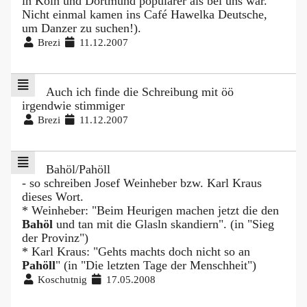
in Köln und Dortmund populärer als bei uns war.
Nicht einmal kamen ins Café Hawelka Deutsche,
um Danzer zu suchen!).
Brezi
11.12.2007
Auch ich finde die Schreibung mit öö
irgendwie stimmiger
Brezi
11.12.2007
Bahöl/Pahöll
- so schreiben Josef Weinheber bzw. Karl Kraus
dieses Wort.
* Weinheber: "Beim Heurigen machen jetzt die den
Bahöl
und tan mit die Glasln skandiern". (in "Sieg
der Provinz")
* Karl Kraus: "Gehts machts doch nicht so an
Pahöll
" (in "Die letzten Tage der Menschheit")
Koschutnig
17.05.2008