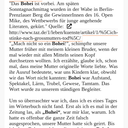
"Das
Bohei
ist vorbei. Am späten
Sonntagnachmittag wurden in der Wabe in Berlin-
Prenzlauer Berg die GewinnerInnen des 16. Open
Mike, des Wettbewerbs für junge angehende
Literaten, gekürt." Quelle:
http://www.taz.de/1/leben/kuenste/artikel/1/%5Cich-
stinke-nach-grossmutters-tod%5C/
"„Mach nicht so ein
Bohei
!”, schimpfte unsere
Mutter früher mit meinem kleinen Bruder, wenn der
mal wieder mit allen Mitteln seinen Kopf
durchsetzen wollten. Ich erzählte, glaube ich, schon
mal, dass meine Mutter originelle Worte liebte. Was
ihr Ausruf bedeutete, war uns Kindern klar, obwohl
wir das Wort nicht kannten:
Bohei
war Aufstand,
Spektakel, Lärm, Trubel, Gewese, Tamtam. Das
Wort wurde zu unserem ständigen Begleiter.
Um so überraschter war ich, dass ich es eines Tages
im Wörterbuch nicht fand. Erst als ich es mal in der
Zeitung las, als
„Buhei“
, war mir klar, warum. Ich
hatte es offenbar die ganze Zeit falsch
ausgesprochen, unsere Mutter hatte sich geirrt. Bis