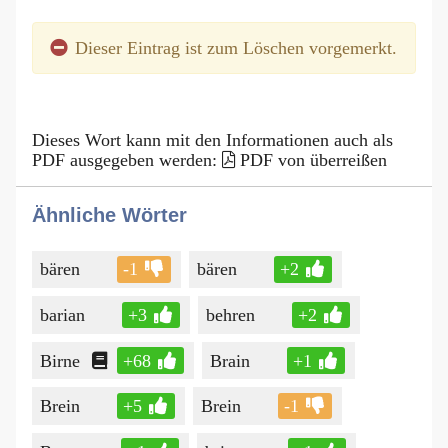
Dieser Eintrag ist zum Löschen vorgemerkt.
Dieses Wort kann mit den Informationen auch als
PDF ausgegeben werden:
PDF von überreißen
Ähnliche Wörter
bären
-1
bären
+2
barian
+3
behren
+2
Birne
+68
Brain
+1
Brein
+5
Brein
-1