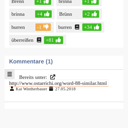
Brenn
+1
brinna
+1
brinna
+4
Brünn
+2
burren
-1
burren
+34
überreißen
+81
Kommentare (1)
Bereits unter:
http://www.ostarrichi.org/word-88-similar.html
Kai Wintherbauer
27.05.2018