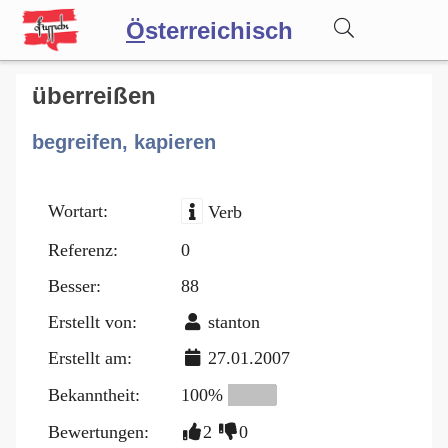
Ö
sterreichisch
Wörterbuch
überreißen
begreifen, kapieren
Forum
Wortart:
Verb
Blog
Referenz:
0
Besser:
88
Erstellt von:
stanton
Erstellt am:
27.01.2007
Bekanntheit:
100%
Bewertungen:
2
0