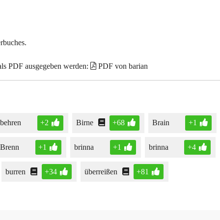
erbuches.
 als PDF ausgegeben werden:
PDF von barian
behren
+2
Birne
+68
Brain
+1
Brenn
+1
brinna
+1
brinna
+4
burren
+34
überreißen
+81