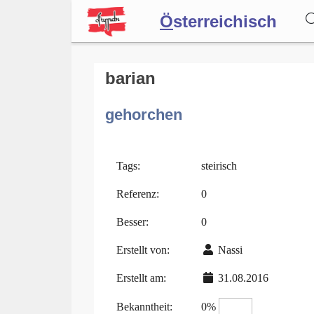
Ö
sterreichisch
Wörterbuch
barian
gehorchen
Forum
Blog
Tags:
steirisch
Referenz:
0
Besser:
0
Erstellt von:
Nassi
Erstellt am:
31.08.2016
Bekanntheit:
0%