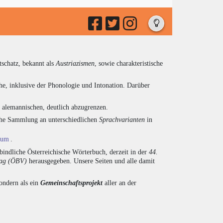
tschatz, bekannt als
Austriazismen
, sowie charakteristische
he, inklusive der Phonologie und Intonation. Darüber
d alemannischen, deutlich abzugrenzen.
eiche Sammlung an unterschiedlichen
Sprachvarianten
in
ium
.
indliche Österreichische Wörterbuch, derzeit in der
44.
lag (ÖBV)
herausgegeben. Unsere Seiten und alle damit
sondern als ein
Gemeinschaftsprojekt
aller an der