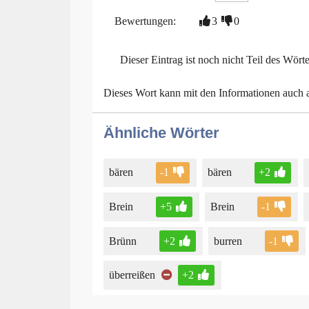
Bewertungen:
3
0
Dieser Eintrag ist noch nicht Teil des Wört
Dieses Wort kann mit den Informationen auch
Ähnliche Wörter
bären
-1
bären
+2
Brein
+5
Brein
-1
Brünn
+2
burren
-1
überreißen
+2