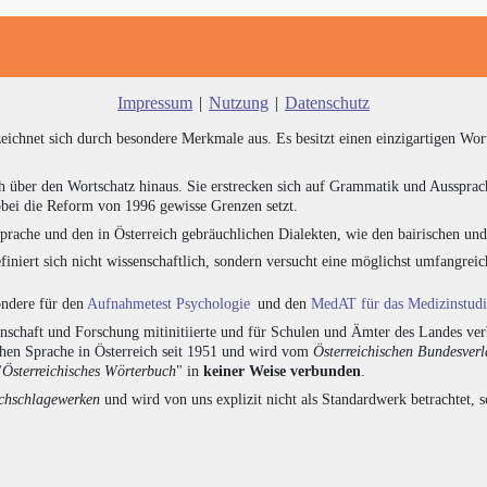
Impressum
|
Nutzung
|
Datenschutz
zeichnet sich durch besondere Merkmale aus. Es besitzt einen einzigartigen Wor
h über den Wortschatz hinaus. Sie erstrecken sich auf Grammatik und Aussprac
bei die Reform von 1996 gewisse Grenzen setzt.
prache und den in Österreich gebräuchlichen Dialekten, wie den bairischen un
finiert sich nicht wissenschaftlich, sondern versucht eine möglichst umfangr
sondere für den
Aufnahmetest Psychologie
und den
MedAT für das Medizinstud
chaft und Forschung mitinitiierte und für Schulen und Ämter des Landes verb
chen Sprache in Österreich seit 1951 und wird vom
Österreichischen Bundesver
"
Österreichisches Wörterbuch
" in
keiner Weise verbunden
.
hschlagewerken
und wird von uns explizit nicht als Standardwerk betrachtet, 