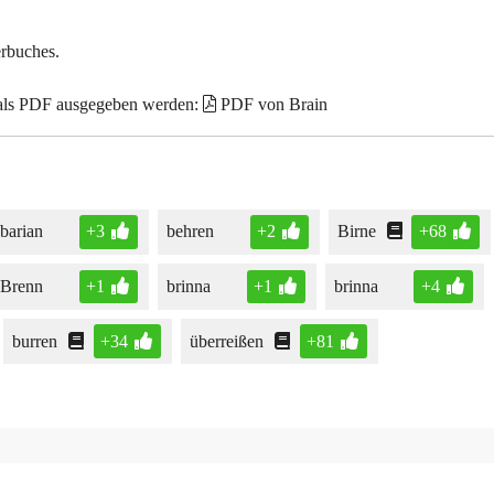
erbuches.
 als PDF ausgegeben werden:
PDF von Brain
barian
+3
behren
+2
Birne
+68
Brenn
+1
brinna
+1
brinna
+4
burren
+34
überreißen
+81