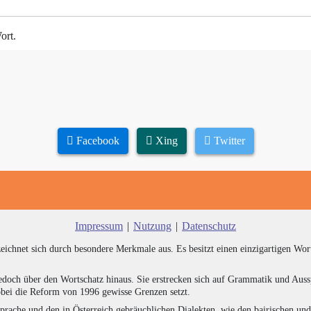
ort.
Facebook
Xing
Twitter
Impressum
|
Nutzung
|
Datenschutz
zeichnet sich durch besondere Merkmale aus. Es besitzt einen einzigartigen Wor
edoch über den Wortschatz hinaus. Sie erstrecken sich auf Grammatik und Auss
bei die Reform von 1996 gewisse Grenzen setzt.
prache und den in Österreich gebräuchlichen Dialekten, wie den bairischen un