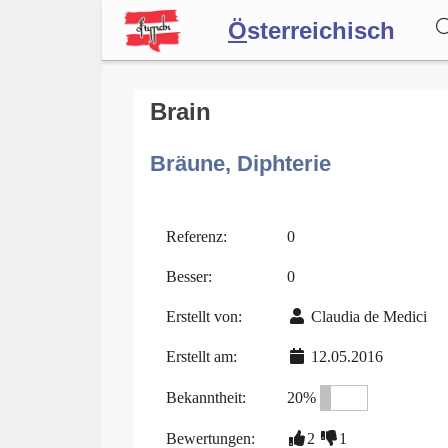
Ö
sterreichisch
Wörterbuch
Brain
Bräune, Diphterie
Forum
Blog
Referenz:
0
Besser:
0
Erstellt von:
Claudia de Medici
Erstellt am:
12.05.2016
Bekanntheit:
20%
Bewertungen:
2
1