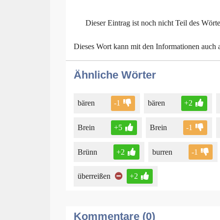
Dieser Eintrag ist noch nicht Teil des Wört
Dieses Wort kann mit den Informationen auch
Ähnliche Wörter
bären
-1
bären
+2
Brein
+5
Brein
-1
Brünn
+2
burren
-1
überreißen
+2
Kommentare (0)