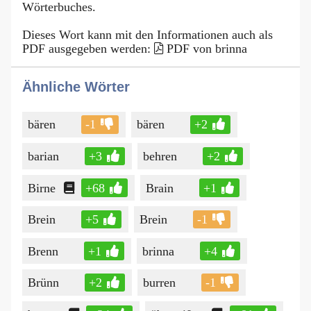
Wörterbuches.
Dieses Wort kann mit den Informationen auch als
PDF ausgegeben werden:
PDF von brinna
Ähnliche Wörter
bären
-1
bären
+2
barian
+3
behren
+2
Birne
+68
Brain
+1
Brein
+5
Brein
-1
Brenn
+1
brinna
+4
Brünn
+2
burren
-1