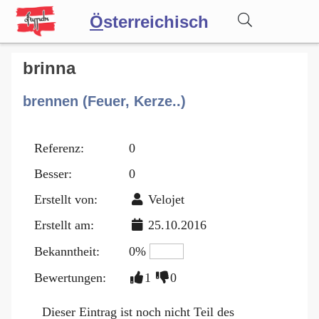
Ö
sterreichisch
Wörterbuch
brinna
brennen (Feuer, Kerze..)
Forum
Referenz:
0
Blog
Besser:
0
Erstellt von:
Velojet
Erstellt am:
25.10.2016
Bekanntheit:
0%
Bewertungen:
1
0
Dieser Eintrag ist noch nicht Teil des