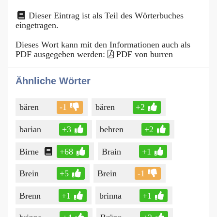
Dieser Eintrag ist als Teil des Wörterbuches
eingetragen.
Dieses Wort kann mit den Informationen auch als
PDF ausgegeben werden:
PDF von burren
Ähnliche Wörter
bären
-1
bären
+2
barian
+3
behren
+2
Birne
+68
Brain
+1
Brein
+5
Brein
-1
Brenn
+1
brinna
+1