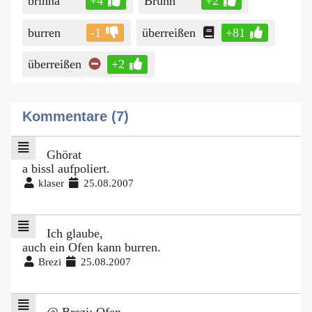
brinna
+4
Brünn
+2
burren
-1
überreißen
+81
überreißen
+2
Kommentare (7)
Ghörat
a bissl aufpoliert.
klaser
25.08.2007
Ich glaube,
auch ein Ofen kann burren.
Brezi
25.08.2007