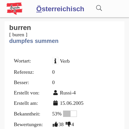
Ö
sterreichisch
Wörterbuch
burren
[ buren ]
dumpfes summen
Forum
Wortart:
Verb
Blog
Referenz:
0
Besser:
0
Erstellt von:
Russi-4
Erstellt am:
15.06.2005
Bekanntheit:
53%
Bewertungen:
38
4