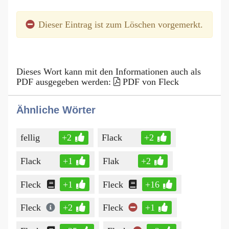
Dieser Eintrag ist zum Löschen vorgemerkt.
Dieses Wort kann mit den Informationen auch als
PDF ausgegeben werden:
PDF von Fleck
Ähnliche Wörter
fellig
+2
Flack
+2
Flack
+1
Flak
+2
Fleck
+1
Fleck
+16
Fleck
+2
Fleck
+1