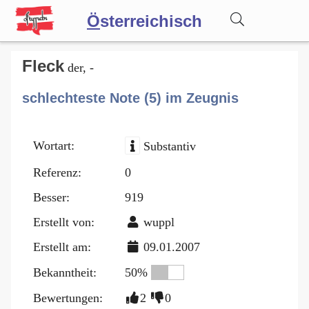
Ö
sterreichisch
Wörterbuch
Fleck
der, -
schlechteste Note (5) im Zeugnis
Forum
Wortart:
Substantiv
Blog
Referenz:
0
Besser:
919
Erstellt von:
wuppl
Erstellt am:
09.01.2007
Bekanntheit:
50%
Bewertungen:
2
0