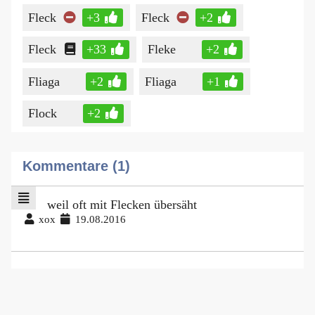
Fleck
+3
Fleck
+2
Fleck
+33
Fleke
+2
Fliaga
+2
Fliaga
+1
Flock
+2
Kommentare (1)
weil oft mit Flecken übersäht
xox
19.08.2016