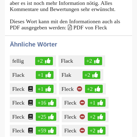
aber es ist noch mehr Information nötig. Alles
Kommentare und Bewertungen sehr erwünscht.
Dieses Wort kann mit den Informationen auch als
PDF ausgegeben werden:
PDF von Fleck
Ähnliche Wörter
fellig
+2
Flack
+2
Flack
+1
Flak
+2
Fleck
+1
Fleck
+2
Fleck
+16
Fleck
+1
Fleck
+25
Fleck
+2
Fleck
+59
Fleck
+2