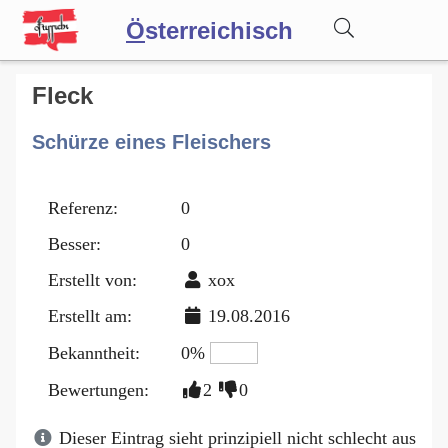
Ö
sterreichisch
Wörterbuch
Fleck
Schürze eines Fleischers
Forum
Referenz:
0
Blog
Besser:
0
Erstellt von:
xox
Erstellt am:
19.08.2016
Bekanntheit:
0%
Bewertungen:
2
0
Dieser Eintrag sieht prinzipiell nicht schlecht aus