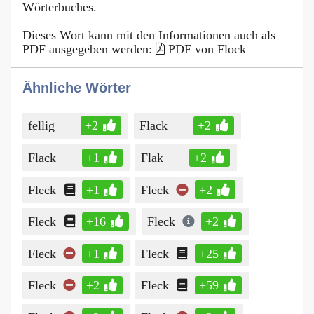
Wörterbuches.
Dieses Wort kann mit den Informationen auch als
PDF ausgegeben werden:
PDF von Flock
Ähnliche Wörter
fellig
+2
Flack
+2
Flack
+1
Flak
+2
Fleck
+1
Fleck
+2
Fleck
+16
Fleck
+2
Fleck
+1
Fleck
+25
Fleck
+2
Fleck
+59