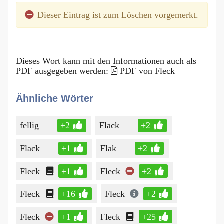
Dieser Eintrag ist zum Löschen vorgemerkt.
Dieses Wort kann mit den Informationen auch als
PDF ausgegeben werden:
PDF von Fleck
Ähnliche Wörter
fellig
+2
Flack
+2
Flack
+1
Flak
+2
Fleck
+1
Fleck
+2
Fleck
+16
Fleck
+2
Fleck
+1
Fleck
+25