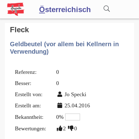
Ö
sterreichisch
Wörterbuch
Fleck
Geldbeutel (vor allem bei Kellnern in
Forum
Verwendung)
Blog
Referenz:
0
Besser:
0
Erstellt von:
Jo Specki
Erstellt am:
25.04.2016
Bekanntheit:
0%
Bewertungen:
2
0