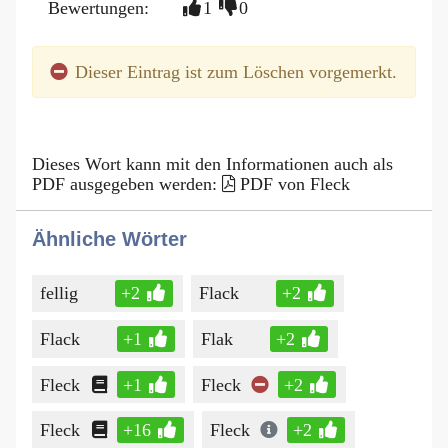
Bewertungen:
1
0
Dieser Eintrag ist zum Löschen vorgemerkt.
Dieses Wort kann mit den Informationen auch als
PDF ausgegeben werden:
PDF von Fleck
Ähnliche Wörter
fellig
+2
Flack
+2
Flack
+1
Flak
+2
Fleck
+1
Fleck
+2
Fleck
+16
Fleck
+2