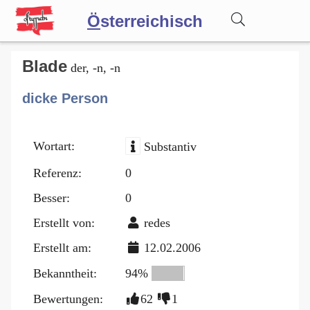
Ö
sterreichisch
Wörterbuch
Blade
der, -n, -n
dicke Person
Forum
Wortart:
Substantiv
Blog
Referenz:
0
Besser:
0
Erstellt von:
redes
Erstellt am:
12.02.2006
Bekanntheit:
94%
Bewertungen:
62
1