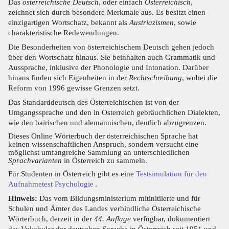
Das
österreichische Deutsch
, oder einfach
Österreichisch
,
zeichnet sich durch besondere Merkmale aus. Es besitzt einen
einzigartigen Wortschatz, bekannt als
Austriazismen
, sowie
charakteristische Redewendungen.
Die Besonderheiten von österreichischem Deutsch gehen jedoch
über den Wortschatz hinaus. Sie beinhalten auch Grammatik und
Aussprache, inklusive der Phonologie und Intonation. Darüber
hinaus finden sich Eigenheiten in der
Rechtschreibung
, wobei die
Reform von 1996 gewisse Grenzen setzt.
Das Standarddeutsch des Österreichischen ist von der
Umgangssprache und den in Österreich gebräuchlichen Dialekten,
wie den bairischen und alemannischen, deutlich abzugrenzen.
Dieses Online Wörterbuch der österreichischen Sprache hat
keinen wissenschaftlichen Anspruch, sondern versucht eine
möglichst umfangreiche Sammlung an unterschiedlichen
Sprachvarianten
in Österreich zu sammeln.
Für Studenten in Österreich gibt es eine
Testsimulation für den
Aufnahmetest Psychologie
.
Hinweis:
Das vom Bildungsministerium mitinitiierte und für
Schulen und Ämter des Landes verbindliche Österreichische
Wörterbuch, derzeit in der
44. Auflage
verfügbar, dokumentiert
das Vokabular der deutschen Sprache in Österreich seit 1951 und