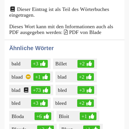
Dieser Eintrag ist als Teil des Wörterbuches
eingetragen.
Dieses Wort kann mit den Informationen auch als
PDF ausgegeben werden:
PDF von Blade
Ähnliche Wörter
bald
+3
Billet
+2
blaad
+1
blad
+2
blad
+73
bled
+3
bled
+3
bleed
+2
Bloda
+6
Bloit
+1