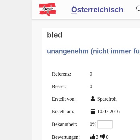
Ö
sterreichisch
Wörterbuch
bled
unangenehm (nicht immer f
Forum
Blog
Referenz:
0
Besser:
0
Erstellt von:
Sparefroh
Erstellt am:
10.07.2016
Bekanntheit:
0%
Bewertungen:
3
0