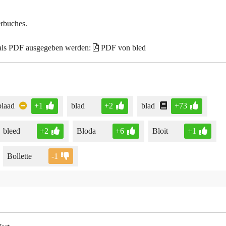
erbuches.
 als PDF ausgegeben werden:
PDF von bled
blaad
+1
blad
+2
blad
+73
bleed
+2
Bloda
+6
Bloit
+1
Bollette
-1