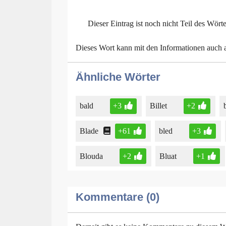
Dieser Eintrag ist noch nicht Teil des Wört
Dieses Wort kann mit den Informationen auch
Ähnliche Wörter
bald
+3
Billet
+2
Blade
+61
bled
+3
Blouda
+2
Bluat
+1
Kommentare (0)