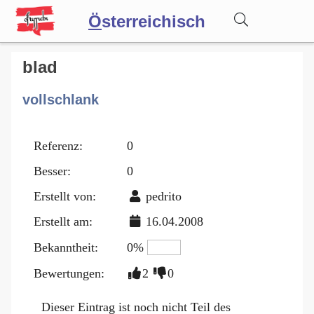
Ö
sterreichisch
Wörterbuch
blad
vollschlank
Forum
Referenz:
0
Blog
Besser:
0
Erstellt von:
pedrito
Erstellt am:
16.04.2008
Bekanntheit:
0%
Bewertungen:
2
0
Dieser Eintrag ist noch nicht Teil des