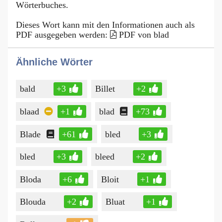
Wörterbuches.
Dieses Wort kann mit den Informationen auch als
PDF ausgegeben werden:
PDF von blad
Ähnliche Wörter
bald
+3
Billet
+2
blaad
+1
blad
+73
Blade
+61
bled
+3
bled
+3
bleed
+2
Bloda
+6
Bloit
+1
Blouda
+2
Bluat
+1