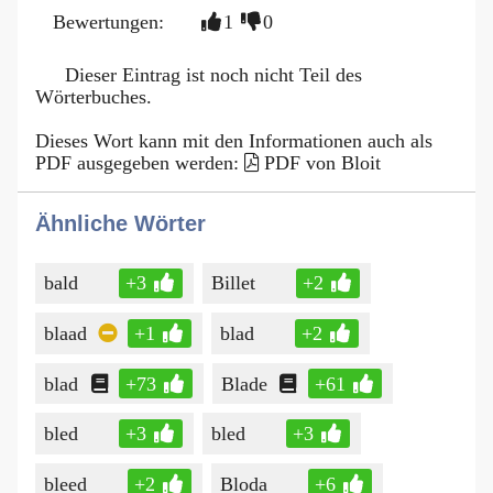
Bewertungen:
1
0
Dieser Eintrag ist noch nicht Teil des
Wörterbuches.
Dieses Wort kann mit den Informationen auch als
PDF ausgegeben werden:
PDF von Bloit
Ähnliche Wörter
bald
+3
Billet
+2
blaad
+1
blad
+2
blad
+73
Blade
+61
bled
+3
bled
+3
bleed
+2
Bloda
+6