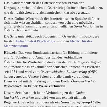
Das Standarddeutsch des Österreichischen ist von der
Umgangssprache und den in Österreich gebräuchlichen Dialekten,
wie den bairischen und alemannischen, klar abzugrenzen.
Dieses Online Wörterbuch der österreichischen Sprache definiert
sich nicht wissenschaftlich, sondern versucht eine möglichst
umfangreiche Sammlung an unterschiedlichen
Sprachvarianten
in
Österreich zu sammeln.
Die Seite unterstützt auch Studenten in Österreich, insbesondere
für den
Aufnahmetest Psychologie
und den
MedAT für das
Medizinstudium
.
Hinweis:
Das vom Bundesministerium für Bildung mitinitiierte
und für Schulen und Ämter des Landes verbindliche
Österreichische Wörterbuch, derzeit in der
44. Auflage
verfügbar,
dokumentiert das Vokabular der deutschen Sprache in Österreich
seit 1951 und wird vom
Österreichischen Bundesverlag (ÖBV)
herausgegeben. Unsere Seiten und alle damit verbundenen
Dienste sind mit dem Verlag und dem Buch "
Österreichisches
Wörterbuch
" in
keiner Weise verbunden
.
Unsere Seite hat auch keine Verbindung zu den
Duden-
Nachschlagewerken
und wird von uns explizit nicht als
Regelwerk betrachtet, sondern als ein
Gemeinschaftsprojekt
aller
an der österreichichen Sprachvariation interessierten Personen.