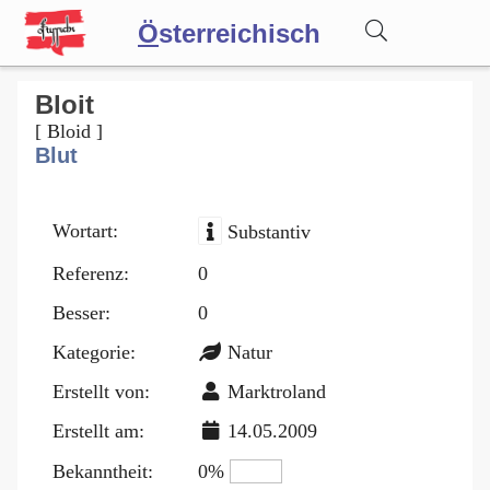
Ö
sterreichisch
Wörterbuch
Bloit
[ Bloid ]
Blut
Forum
Wortart:
Substantiv
Blog
Referenz:
0
Besser:
0
Kategorie:
Natur
Erstellt von:
Marktroland
Erstellt am:
14.05.2009
Bekanntheit:
0%