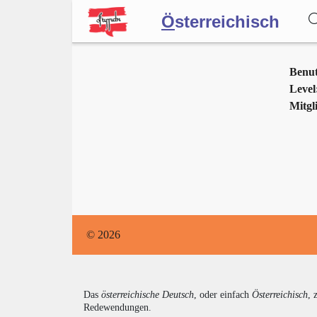
Ö
sterreichisch
Wörterbuch
Benu
Level
Mitgli
Forum
Blog
© 2026
Das
österreichische Deutsch
, oder einfach
Österreichisch
, 
Redewendungen.