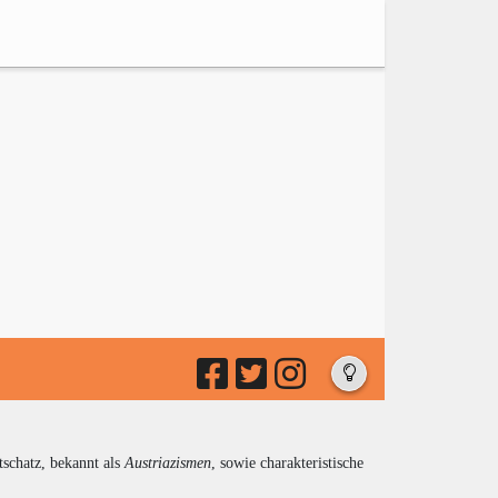
tschatz, bekannt als
Austriazismen
, sowie charakteristische