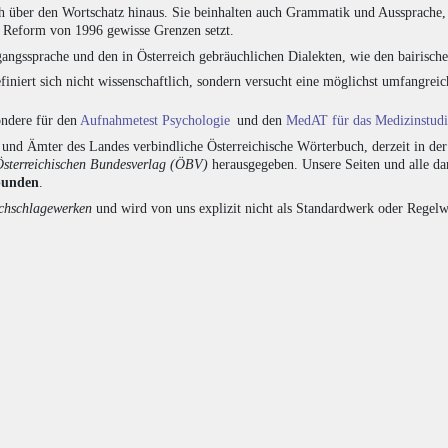
h über den Wortschatz hinaus. Sie beinhalten auch Grammatik und Aussprache, 
e Reform von 1996 gewisse Grenzen setzt.
angssprache und den in Österreich gebräuchlichen Dialekten, wie den bairisch
finiert sich nicht wissenschaftlich, sondern versucht eine möglichst umfangr
sondere für den
Aufnahmetest Psychologie
und den
MedAT für das Medizinstud
nd Ämter des Landes verbindliche Österreichische Wörterbuch, derzeit in de
Österreichischen Bundesverlag (ÖBV)
herausgegeben. Unsere Seiten und alle d
bunden
.
hschlagewerken
und wird von uns explizit nicht als Standardwerk oder Regelwe