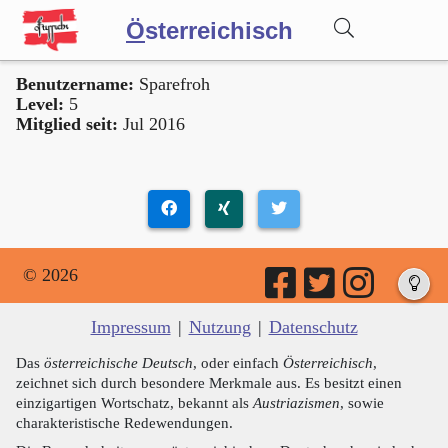
Ö
sterreichisch
Benutzername:
Sparefroh
Wörterbuch
Level:
5
Mitglied seit:
Jul 2016
Forum
Blog
© 2026
Impressum
|
Nutzung
|
Datenschutz
Das
österreichische Deutsch
, oder einfach
Österreichisch
,
zeichnet sich durch besondere Merkmale aus. Es besitzt einen
einzigartigen Wortschatz, bekannt als
Austriazismen
, sowie
charakteristische Redewendungen.