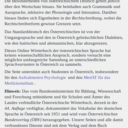
Die Besonderheiten von österreichischem Deutsch gehen jedoch
über den Wortschatz hinaus. Sie beinhalten auch Grammatik und
Aussprache, inklusive der Phonologie und Intonation. Darüber
hinaus finden sich Eigenheiten in der
Rechtschreibung
, wobei die
Rechtschreibreform gewisse Grenzen setzt.
Das Standarddeutsch des Österreichischen ist von der
Umgangssprache und den in Österreich gebräuchlichen Dialekten,
wie den bairischen und alemannischen, klar abzugrenzen.
Dieses Online Wörterbuch der österreichischen Sprache hat
keinen wissenschaftlichen Anspruch, sondern versucht eine
möglichst umfangreiche Sammlung an unterschiedlichen
Sprachvarianten
in Österreich zu sammeln.
Die Seite unterstützt auch Studenten in Österreich, insbesondere
für den
Aufnahmetest Psychologie
und den
MedAT für das
Medizinstudium
.
Hinweis:
Das vom Bundesministerium für Bildung, Wissenschaft
und Forschung mitinitiierte und für Schulen und Ämter des
Landes verbindliche Österreichische Wörterbuch, derzeit in der
44. Auflage
verfügbar, dokumentiert das Vokabular der deutschen
Sprache in Österreich seit 1951 und wird vom
Österreichischen
Bundesverlag (ÖBV)
herausgegeben. Unsere Seiten und alle damit
verbundenen Dienste sind mit dem Verlag und dem Buch