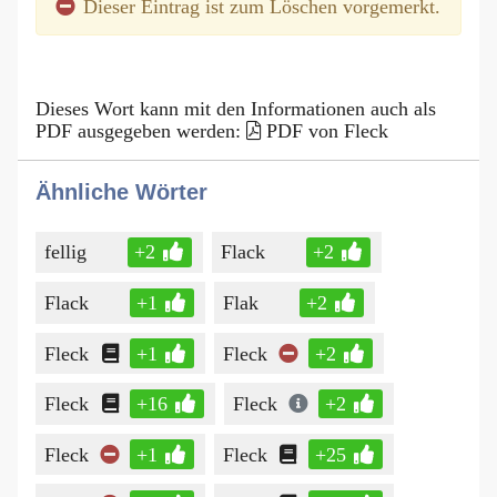
Dieser Eintrag ist zum Löschen vorgemerkt.
Dieses Wort kann mit den Informationen auch als
PDF ausgegeben werden:
PDF von Fleck
Ähnliche Wörter
fellig
+2
Flack
+2
Flack
+1
Flak
+2
Fleck
+1
Fleck
+2
Fleck
+16
Fleck
+2
Fleck
+1
Fleck
+25