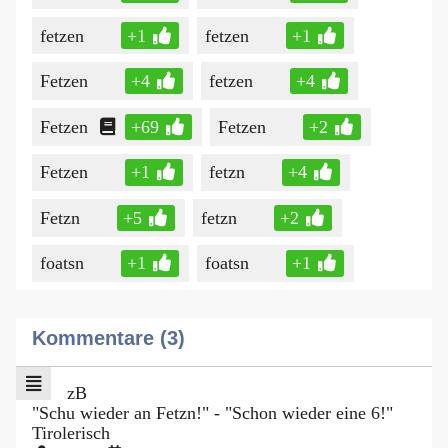
fetzen
+1
fetzen
+1
Fetzen
+4
fetzen
+4
Fetzen
+69
Fetzen
+2
Fetzen
+1
fetzn
+4
Fetzn
+5
fetzn
+2
foatsn
+1
foatsn
+1
Kommentare (3)
zB
"Schu wieder an Fetzn!" - "Schon wieder eine 6!"
Tirolerisch