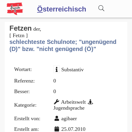
Ö
sterreichisch
Wörterbuch
Fetzen
der,
[ Fetzn ]
schlechteste Schulnote; "ungenügend
Forum
(D)" bzw. "nicht genügend (Ö)"
Blog
Wortart:
Substantiv
Referenz:
0
Besser:
0
Arbeitswelt
Kategorie:
Jugendsprache
Erstellt von:
agibaer
Erstellt am:
25.07.2010