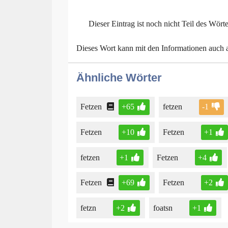
Dieser Eintrag ist noch nicht Teil des Wört
Dieses Wort kann mit den Informationen auch
Ähnliche Wörter
Fetzen
+65
fetzen
-1
Fetzen
+10
Fetzen
+1
fetzen
+1
Fetzen
+4
Fetzen
+69
Fetzen
+2
fetzn
+2
foatsn
+1