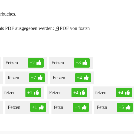
erbuches.
 als PDF ausgegeben werden:
PDF von foatsn
Fetzen
+2
Fetzen
+8
fetzen
+7
Fetzen
+4
fetzen
+1
Fetzen
+4
fetzen
+4
Fetzen
+1
fetzn
+4
Fetzn
+5