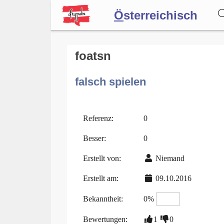
Ö
sterreichisch
Wörterbuch
foatsn
falsch spielen
Forum
Blog
Referenz:
0
Besser:
0
Erstellt von:
Niemand
Erstellt am:
09.10.2016
Bekanntheit:
0%
Bewertungen:
1
0