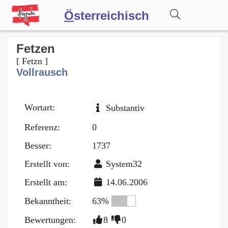
Ö
sterreichisch
Wörterbuch
Fetzen
[ Fetzn ]
Vollrausch
Forum
Wortart:
Substantiv
Blog
Referenz:
0
Besser:
1737
Erstellt von:
System32
Erstellt am:
14.06.2006
Bekanntheit:
63%
Bewertungen:
8
0