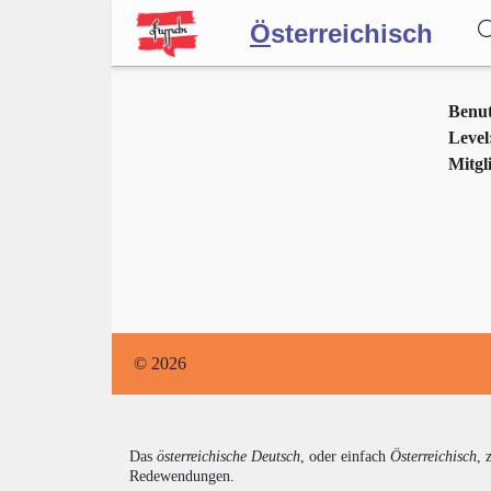
Ö
sterreichisch
Wörterbuch
Benu
Level
Mitgli
Forum
Blog
© 2026
Das
österreichische Deutsch
, oder einfach
Österreichisch
, 
Redewendungen.