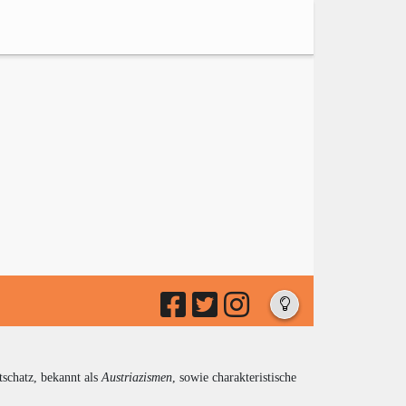
tschatz, bekannt als
Austriazismen
, sowie charakteristische