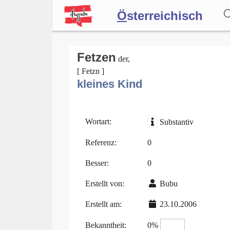
Ö
sterreichisch
Wörterbuch
Fetzen
der,
[ Fetzn ]
kleines Kind
Forum
Blog
Wortart:
Substantiv
Referenz:
0
Besser:
0
Erstellt von:
Bubu
Erstellt am:
23.10.2006
Bekanntheit:
0%