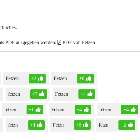
erbuches.
 als PDF ausgegeben werden:
PDF von Fetzen
Fetzen
+2
Fetzen
+8
fetzen
+7
Fetzen
+4
fetzen
+1
Fetzen
+4
fetzen
+4
fetzn
+4
Fetzn
+5
fetzn
+2