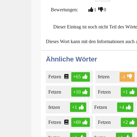
Bewertungen:
1
0
Dieser Eintrag ist noch nicht Teil des Wört
Dieses Wort kann mit den Informationen auch
Ähnliche Wörter
Fetzen
+65
fetzen
-1
Fetzen
+10
Fetzen
+1
fetzen
+1
Fetzen
+4
Fetzen
+69
Fetzen
+2