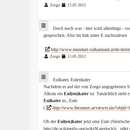
Zorgo
13.05.2012
Doch noch was - hier wird allerdings - v
gesprochen. Also im link unter E nachzulesen
http://www.mundart.vulkanland.at/de/steir
Zorgo
13.05.2012
Eulkater, Eulenkater
Nachdem es auf der von Zorgo angegebenen Seite
Alkota ein
Eul(en)kater
ist. Tatsächlich steht
Eulkater
m., Eule
(
http://www.literature.at/viewer.alo?obj
Ob der
Eul(en)kater
jetzt eine Eule (Steirisch
http://de.wikipedia.org/wiki/Katerloch)),
oder e