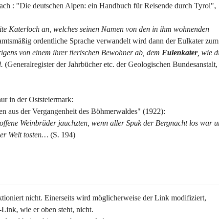
ach : "Die deutschen Alpen: ein Handbuch für Reisende durch Tyrol",
eite Katerloch an, welches seinen Namen von den in ihm wohnenden
 amtsmäßig ordentliche Sprache verwandelt wird dann der Eulkater zum
rigens von einem ihrer tierischen Bewohner ab, dem
Eulenkater
, wie d
.
(Generalregister der Jahrbücher etc. der Geologischen Bundesanstalt,
nur in der Oststeiermark:
en aus der Vergangenheit des Böhmerwaldes" (1922):
ffene Weinbrüder jauchzten, wenn aller Spuk der Bergnacht los war 
der Welt tosten…
(S. 194)
ioniert nicht. Einerseits wird möglicherweise der Link modifiziert,
-Link, wie er oben steht, nicht.