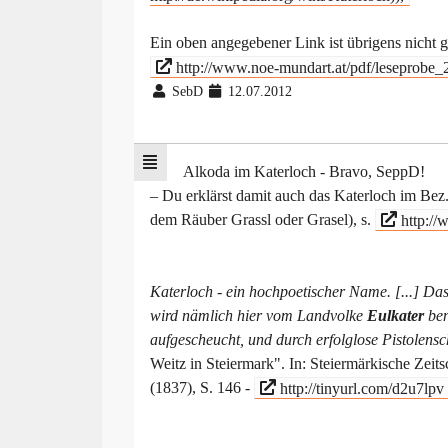
Ein oben angegebener Link ist übrigens nicht ga
http://www.noe-mundart.at/pdf/leseprobe_
SebD
12.07.2012
Alkoda im Katerloch - Bravo, SeppD!
– Du erklärst damit auch das Katerloch im Bez
dem Räuber Grassl oder Grasel), s.
http://w
Katerloch - ein hochpoetischer Name. [...] Das 
wird nämlich hier vom Landvolke
Eulkater
ben
aufgescheucht, und durch erfolglose Pistolens
Weitz in Steiermark". In: Steiermärkische Zei
(1837), S. 146 -
http://tinyurl.com/d2u7lpv