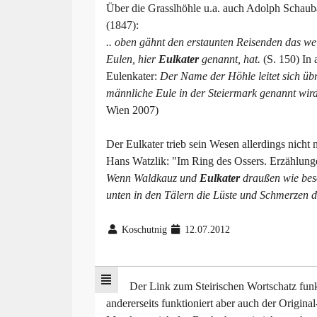
Über die Grasslhöhle u.a. auch Adolph Schaub
(1847):
.. oben gähnt den erstaunten Reisenden das w
Eulen, hier
Eulkater
genannt, hat.
(S. 150) In
Eulenkater:
Der Name der Höhle leitet sich üb
männliche Eule in der Steiermark genannt wird
Wien 2007)
Der Eulkater trieb sein Wesen allerdings nicht 
Hans Watzlik: "Im Ring des Ossers. Erzählung
Wenn Waldkauz und
Eulkater
draußen wie beso
unten in den Tälern die Lüste und Schmerzen 
Koschutnig
12.07.2012
Der Link zum Steirischen Wortschatz funkt
andererseits funktioniert aber auch der Original