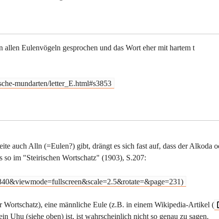
on allen Eulenvögeln gesprochen und das Wort eher mit hartem t
ische-mundarten/letter_E.html#s3853
 auch Alln (=Eulen?) gibt, drängt es sich fast auf, dass der Alkoda o
 es so im "Steirischen Wortschatz" (1903), S.207:
id=840&viewmode=fullscreen&scale=2.5&rotate=&page=231)
er Wortschatz), eine männliche Eule (z.B. in einem Wikipedia-Artikel (
in Uhu (siehe oben) ist, ist wahrscheinlich nicht so genau zu sagen.