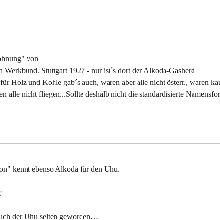
Wohnung" von
erkbund. Stuttgart 1927 - nur ist´s dort der Alkoda-Gasherd
für Holz und Kohle gab´s auch, waren aber alle nicht österr., waren k
n alle nicht fliegen...Sollte deshalb nicht die standardisierte Namensfo
kon" kennt ebenso Alkoda für den Uhu.
f
t auch der Uhu selten geworden…