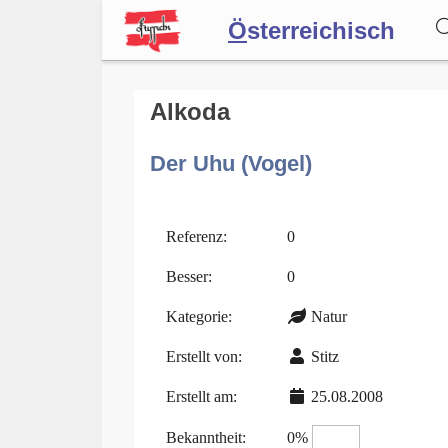
Ö
sterreichisch
Wörterbuch
Alkoda
Der Uhu (Vogel)
Forum
Blog
Referenz:
0
Besser:
0
Kategorie:
Natur
Erstellt von:
Stitz
Erstellt am:
25.08.2008
Bekanntheit:
0%