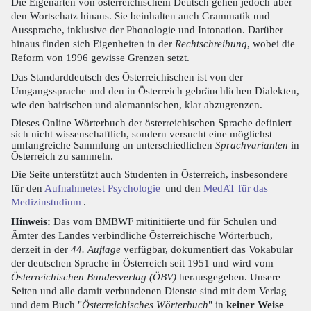
Die Eigenarten von österreichischem Deutsch gehen jedoch über
den Wortschatz hinaus. Sie beinhalten auch Grammatik und
Aussprache, inklusive der Phonologie und Intonation. Darüber
hinaus finden sich Eigenheiten in der
Rechtschreibung
, wobei die
Reform von 1996 gewisse Grenzen setzt.
Das Standarddeutsch des Österreichischen ist von der
Umgangssprache und den in Österreich gebräuchlichen Dialekten,
wie den bairischen und alemannischen, klar abzugrenzen.
Dieses Online Wörterbuch der österreichischen Sprache definiert
sich nicht wissenschaftlich, sondern versucht eine möglichst
umfangreiche Sammlung an unterschiedlichen
Sprachvarianten
in
Österreich zu sammeln.
Die Seite unterstützt auch Studenten in Österreich, insbesondere
für den
Aufnahmetest Psychologie
und den
MedAT für das
Medizinstudium
.
Hinweis:
Das vom BMBWF mitinitiierte und für Schulen und
Ämter des Landes verbindliche Österreichische Wörterbuch,
derzeit in der
44. Auflage
verfügbar, dokumentiert das Vokabular
der deutschen Sprache in Österreich seit 1951 und wird vom
Österreichischen Bundesverlag (ÖBV)
herausgegeben. Unsere
Seiten und alle damit verbundenen Dienste sind mit dem Verlag
und dem Buch "
Österreichisches Wörterbuch
" in
keiner Weise