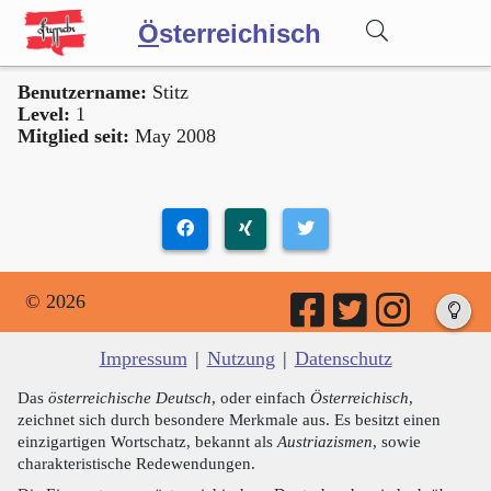
Ö
sterreichisch
Benutzername:
Stitz
Wörterbuch
Level:
1
Mitglied seit:
May 2008
Forum
Blog
© 2026
Impressum
|
Nutzung
|
Datenschutz
Das
österreichische Deutsch
, oder einfach
Österreichisch
,
zeichnet sich durch besondere Merkmale aus. Es besitzt einen
einzigartigen Wortschatz, bekannt als
Austriazismen
, sowie
charakteristische Redewendungen.