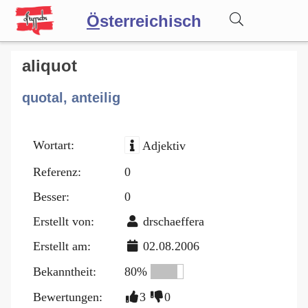
Ö
sterreichisch
Wörterbuch
aliquot
quotal, anteilig
Forum
Wortart:
Adjektiv
Blog
Referenz:
0
Besser:
0
Erstellt von:
drschaeffera
Erstellt am:
02.08.2006
Bekanntheit:
80%
Bewertungen:
3
0