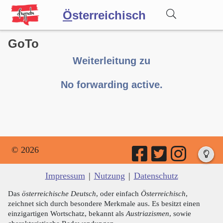
Ö
sterreichisch
GoTo
Wörterbuch
Weiterleitung zu
Forum
No forwarding active.
Blog
© 2026
Impressum
|
Nutzung
|
Datenschutz
Das
österreichische Deutsch
, oder einfach
Österreichisch
,
zeichnet sich durch besondere Merkmale aus. Es besitzt einen
einzigartigen Wortschatz, bekannt als
Austriazismen
, sowie