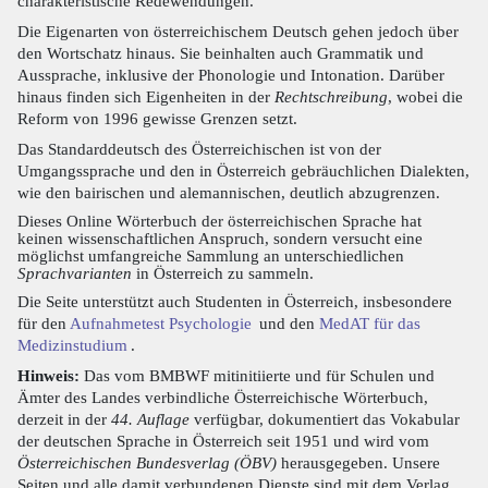
charakteristische Redewendungen.
Die Eigenarten von österreichischem Deutsch gehen jedoch über
den Wortschatz hinaus. Sie beinhalten auch Grammatik und
Aussprache, inklusive der Phonologie und Intonation. Darüber
hinaus finden sich Eigenheiten in der
Rechtschreibung
, wobei die
Reform von 1996 gewisse Grenzen setzt.
Das Standarddeutsch des Österreichischen ist von der
Umgangssprache und den in Österreich gebräuchlichen Dialekten,
wie den bairischen und alemannischen, deutlich abzugrenzen.
Dieses Online Wörterbuch der österreichischen Sprache hat
keinen wissenschaftlichen Anspruch, sondern versucht eine
möglichst umfangreiche Sammlung an unterschiedlichen
Sprachvarianten
in Österreich zu sammeln.
Die Seite unterstützt auch Studenten in Österreich, insbesondere
für den
Aufnahmetest Psychologie
und den
MedAT für das
Medizinstudium
.
Hinweis:
Das vom BMBWF mitinitiierte und für Schulen und
Ämter des Landes verbindliche Österreichische Wörterbuch,
derzeit in der
44. Auflage
verfügbar, dokumentiert das Vokabular
der deutschen Sprache in Österreich seit 1951 und wird vom
Österreichischen Bundesverlag (ÖBV)
herausgegeben. Unsere
Seiten und alle damit verbundenen Dienste sind mit dem Verlag