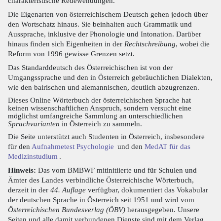
charakteristische Redewendungen.
Die Eigenarten von österreichischem Deutsch gehen jedoch über
den Wortschatz hinaus. Sie beinhalten auch Grammatik und
Aussprache, inklusive der Phonologie und Intonation. Darüber
hinaus finden sich Eigenheiten in der
Rechtschreibung
, wobei die
Reform von 1996 gewisse Grenzen setzt.
Das Standarddeutsch des Österreichischen ist von der
Umgangssprache und den in Österreich gebräuchlichen Dialekten,
wie den bairischen und alemannischen, deutlich abzugrenzen.
Dieses Online Wörterbuch der österreichischen Sprache hat
keinen wissenschaftlichen Anspruch, sondern versucht eine
möglichst umfangreiche Sammlung an unterschiedlichen
Sprachvarianten
in Österreich zu sammeln.
Die Seite unterstützt auch Studenten in Österreich, insbesondere
für den
Aufnahmetest Psychologie
und den
MedAT für das
Medizinstudium
.
Hinweis:
Das vom BMBWF mitinitiierte und für Schulen und
Ämter des Landes verbindliche Österreichische Wörterbuch,
derzeit in der
44. Auflage
verfügbar, dokumentiert das Vokabular
der deutschen Sprache in Österreich seit 1951 und wird vom
Österreichischen Bundesverlag (ÖBV)
herausgegeben. Unsere
Seiten und alle damit verbundenen Dienste sind mit dem Verlag