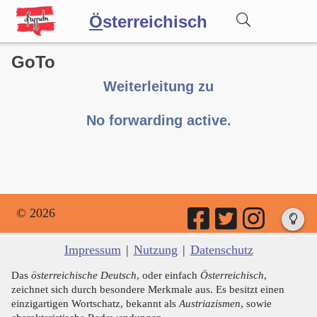
Ö
sterreichisch
GoTo
Wörterbuch
Weiterleitung zu
Forum
No forwarding active.
Blog
© 2026
Impressum
|
Nutzung
|
Datenschutz
Das
österreichische Deutsch
, oder einfach
Österreichisch
,
zeichnet sich durch besondere Merkmale aus. Es besitzt einen
einzigartigen Wortschatz, bekannt als
Austriazismen
, sowie