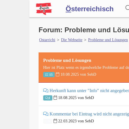
Ö
sterreichisch
Wörterbuch
Forum: Probleme und Lös
Ostarrichi
>
Die Webseite
>
Probleme und Lösungen
Forum
Probleme und Lösungen
Blog
Hier ist Platz wenn es irgendwelche Probleme auf de
18.08.2025 von SebD
15
Herkunft kann unter "Info" nicht angegeb
18.08.2025 von SebD
1
Kommentar bei Eintrag wird nicht angezeig
22.03.2023 von SebD
0