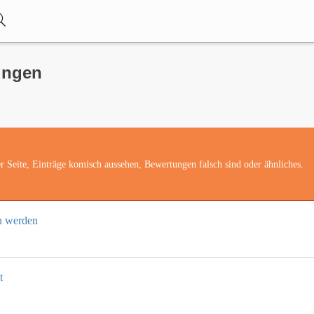
ungen
r Seite, Einträge komisch aussehen, Bewertungen falsch sind oder ähnliches.
en werden
t