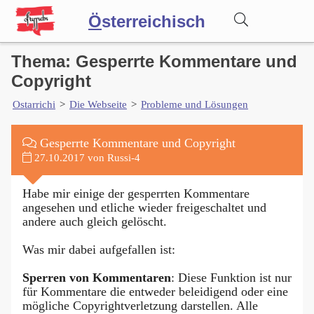
Ö
sterreichisch
Thema: Gesperrte Kommentare und
Wörterbuch
Copyright
Ostarrichi
>
Die Webseite
>
Probleme und Lösungen
Forum
Gesperrte Kommentare und Copyright
Blog
27.10.2017 von Russi-4
Habe mir einige der gesperrten Kommentare
angesehen und etliche wieder freigeschaltet und
andere auch gleich gelöscht.
Was mir dabei aufgefallen ist:
Sperren von Kommentaren
: Diese Funktion ist nur
für Kommentare die entweder beleidigend oder eine
mögliche Copyrightverletzung darstellen. Alle