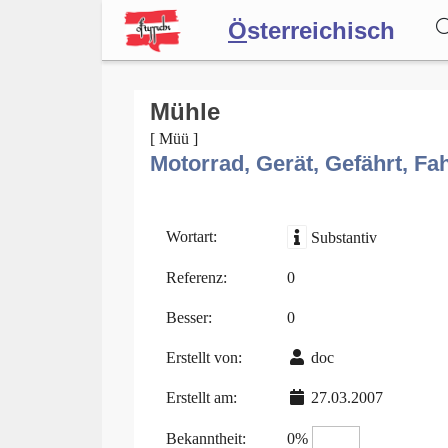
Ö
sterreichisch
Wörterbuch
Mühle
[ Müü ]
Motorrad, Gerät, Gefährt, Fa
Forum
Blog
Wortart:
Substantiv
Referenz:
0
Besser:
0
Erstellt von:
doc
Erstellt am:
27.03.2007
Bekanntheit:
0%