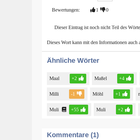
Bewertungen:
1
0
Dieser Eintrag ist noch nicht Teil des Wört
Dieses Wort kann mit den Informationen auch
Ähnliche Wörter
Maal
+2
Maßel
+4
Milli
-1
Möhl
+1
Muli
+55
Muli
+2
Kommentare (1)