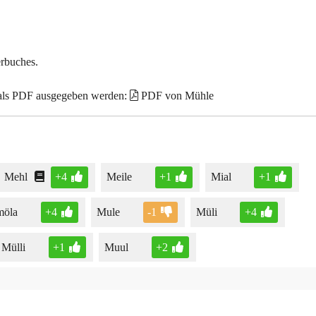
erbuches.
 als PDF ausgegeben werden:
PDF von Mühle
Mehl
+4
Meile
+1
Mial
+1
möla
+4
Mule
-1
Müli
+4
Mülli
+1
Muul
+2