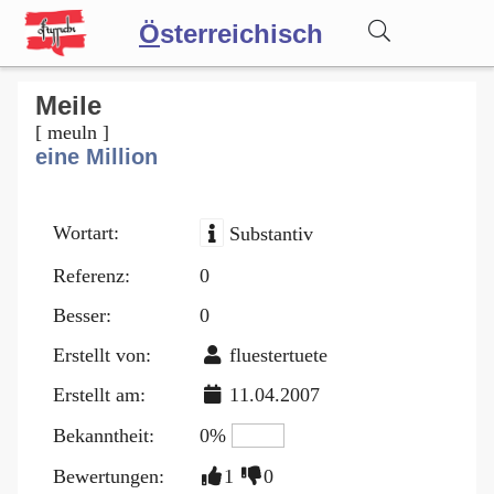
Ö
sterreichisch
Wörterbuch
Meile
[ meuln ]
eine Million
Forum
Wortart:
Substantiv
Blog
Referenz:
0
Besser:
0
Erstellt von:
fluestertuete
Erstellt am:
11.04.2007
Bekanntheit:
0%
Bewertungen:
1
0