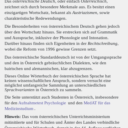
Das
österreichische Deutsch
, oder einfach
Österreichisch
,
zeichnet sich durch besondere Merkmale aus. Es besitzt einen
einzigartigen Wortschatz, bekannt als
Austriazismen
, sowie
charakteristische Redewendungen.
Die Besonderheiten von österreichischem Deutsch gehen jedoch
über den Wortschatz hinaus. Sie erstrecken sich auf Grammatik
und Aussprache, inklusive der Phonologie und Intonation.
Darüber hinaus finden sich Eigenheiten in der
Rechtschreibung
,
wobei die Reform von 1996 gewisse Grenzen setzt.
Das österreichische Standarddeutsch ist von der Umgangssprache
und den in Österreich gebräuchlichen Dialekten, wie den
bairischen und alemannischen, klar abzugrenzen.
Dieses Online Wörterbuch der österreichischen Sprache hat
keinen wissenschaftlichen Anspruch, sondern versucht eine
möglichst umfangreiche Sammlung an unterschiedlichen
Sprachvarianten
in Österreich zu sammeln.
Die Seite unterstützt auch Studenten in Österreich, insbesondere
für den
Aufnahmetest Psychologie
und den
MedAT für das
Medizinstudium
.
Hinweis:
Das vom österreichischen Unterrichtsministerium
mitinitiierte und für Schulen und Ämter des Landes verbindliche
Österreichische Wörterbuch, derzeit in der
44. Auflage
verfügbar,