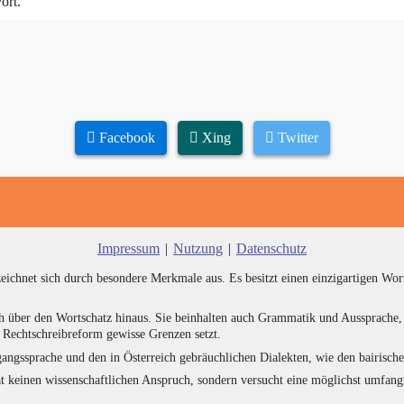
ort.
Facebook
Xing
Twitter
Impressum
|
Nutzung
|
Datenschutz
zeichnet sich durch besondere Merkmale aus. Es besitzt einen einzigartigen Wor
h über den Wortschatz hinaus. Sie beinhalten auch Grammatik und Aussprache, 
e Rechtschreibreform gewisse Grenzen setzt.
angssprache und den in Österreich gebräuchlichen Dialekten, wie den bairisch
at keinen wissenschaftlichen Anspruch, sondern versucht eine möglichst umfa