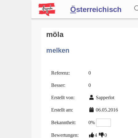
Ö
sterreichisch
Wörterbuch
möla
melken
Forum
Blog
Referenz:
0
Besser:
0
Erstellt von:
Sapperlot
Erstellt am:
06.05.2016
Bekanntheit:
0%
Bewertungen:
4
0