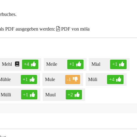
erbuches.
 als PDF ausgegeben werden:
PDF von möla
Mehl
+4
Meile
+1
Mial
+1
Mühle
+1
Mule
-1
Müli
+4
Mülli
+1
Muul
+2