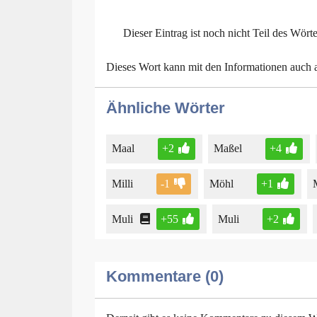
Dieser Eintrag ist noch nicht Teil des Wört
Dieses Wort kann mit den Informationen auch
Ähnliche Wörter
Maal
+2
Maßel
+4
Milli
-1
Möhl
+1
Muli
+55
Muli
+2
Kommentare (0)