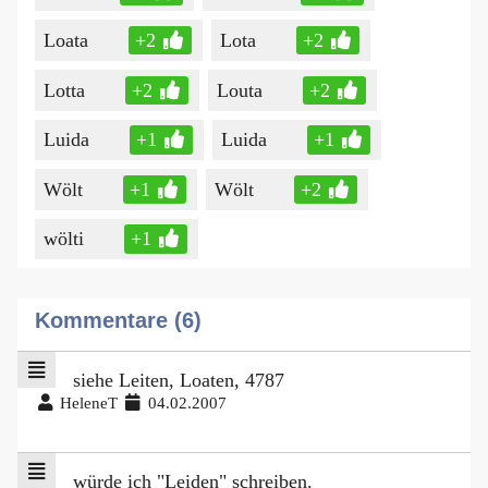
Loata
+2
Lota
+2
Lotta
+2
Louta
+2
Luida
+1
Luida
+1
Wölt
+1
Wölt
+2
wölti
+1
Kommentare (6)
siehe Leiten, Loaten, 4787
HeleneT
04.02.2007
würde ich "Leiden" schreiben.