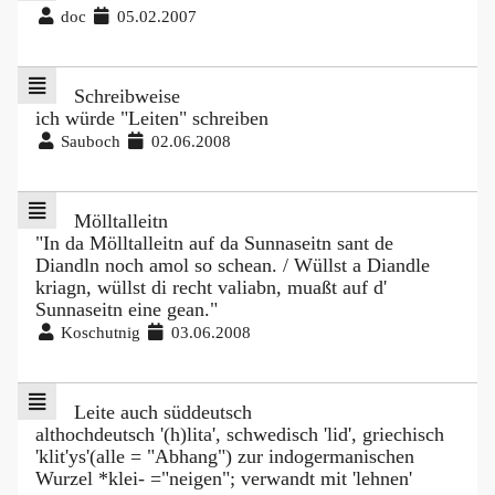
doc
05.02.2007
Schreibweise
ich würde "Leiten" schreiben
Sauboch
02.06.2008
Mölltalleitn
"In da Mölltalleitn auf da Sunnaseitn sant de
Diandln noch amol so schean. / Wüllst a Diandle
kriagn, wüllst di recht valiabn, muaßt auf d'
Sunnaseitn eine gean."
Koschutnig
03.06.2008
Leite auch süddeutsch
althochdeutsch '(h)lita', schwedisch 'lid', griechisch
'klit'ys'(alle = "Abhang") zur indogermanischen
Wurzel *klei- ="neigen"; verwandt mit 'lehnen'