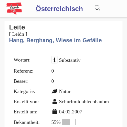
Ö
sterreichisch
Wörterbuch
Leite
[ Leidn ]
Hang, Berghang, Wiese im Gefälle
Forum
Wortart:
Substantiv
Blog
Referenz:
0
Besser:
0
Kategorie:
Natur
Erstellt von:
Schurlmitdablechhaubm
Erstellt am:
04.02.2007
Bekanntheit:
55%