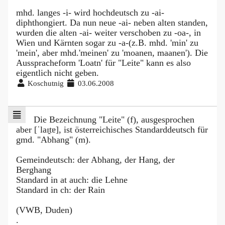
mhd. langes -i- wird hochdeutsch zu -ai-
diphthongiert. Da nun neue -ai- neben alten standen,
wurden die alten -ai- weiter verschoben zu -oa-, in
Wien und Kärnten sogar zu -a-(z.B. mhd. 'min' zu
'mein', aber mhd.'meinen' zu 'moanen, maanen'). Die
Ausspracheform 'Loatn' für "Leite" kann es also
eigentlich nicht geben.
Koschutnig
03.06.2008
Die Bezeichnung "Leite" (f), ausgesprochen
aber [ˈlaɪ̯tɐ], ist österreichisches Standarddeutsch für
gmd. "Abhang" (m).
Gemeindeutsch: der Abhang, der Hang, der
Berghang
Standard in at auch: die Lehne
Standard in ch: der Rain
(VWB, Duden)
.