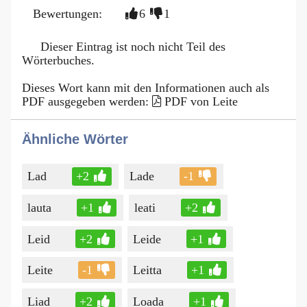
Bewertungen:
6
1
Dieser Eintrag ist noch nicht Teil des
Wörterbuches.
Dieses Wort kann mit den Informationen auch als
PDF ausgegeben werden:
PDF von Leite
Ähnliche Wörter
Lad
+2
Lade
-1
lauta
+1
leati
+2
Leid
+2
Leide
+1
Leite
-1
Leitta
+1
Liad
+2
Loada
+1