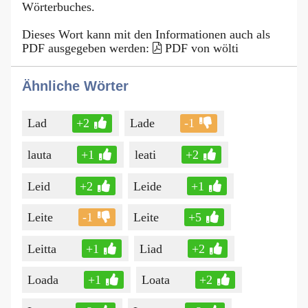
Wörterbuches.
Dieses Wort kann mit den Informationen auch als
PDF ausgegeben werden:
PDF von wölti
Ähnliche Wörter
Lad
+2
Lade
-1
lauta
+1
leati
+2
Leid
+2
Leide
+1
Leite
-1
Leite
+5
Leitta
+1
Liad
+2
Loada
+1
Loata
+2