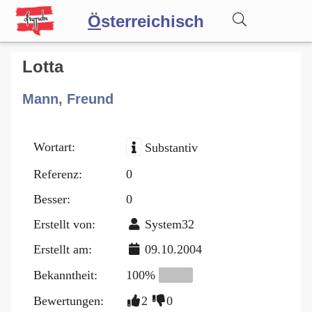
Ö
sterreichisch
Wörterbuch
Lotta
Mann, Freund
Forum
Wortart:
Substantiv
Blog
Referenz:
0
Besser:
0
Erstellt von:
System32
Erstellt am:
09.10.2004
Bekanntheit:
100%
Bewertungen:
2
0