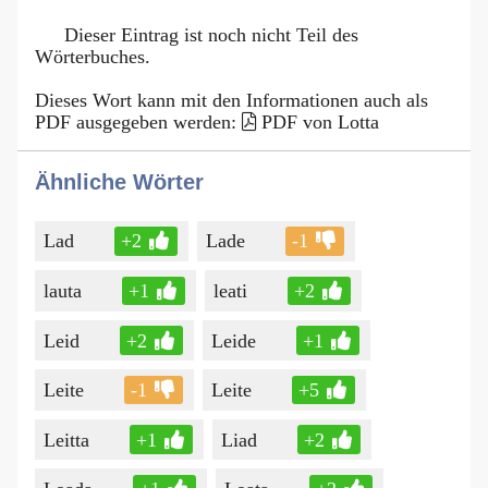
Dieser Eintrag ist noch nicht Teil des
Wörterbuches.
Dieses Wort kann mit den Informationen auch als
PDF ausgegeben werden:
PDF von Lotta
Ähnliche Wörter
Lad
+2
Lade
-1
lauta
+1
leati
+2
Leid
+2
Leide
+1
Leite
-1
Leite
+5
Leitta
+1
Liad
+2