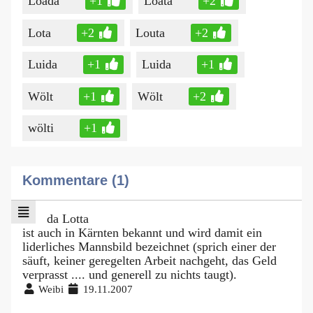
Loada
+1
Loata
+2
Lota
+2
Louta
+2
Luida
+1
Luida
+1
Wölt
+1
Wölt
+2
wölti
+1
Kommentare (1)
da Lotta
ist auch in Kärnten bekannt und wird damit ein
liderliches Mannsbild bezeichnet (sprich einer der
säuft, keiner geregelten Arbeit nachgeht, das Geld
verprasst .... und generell zu nichts taugt).
Weibi
19.11.2007