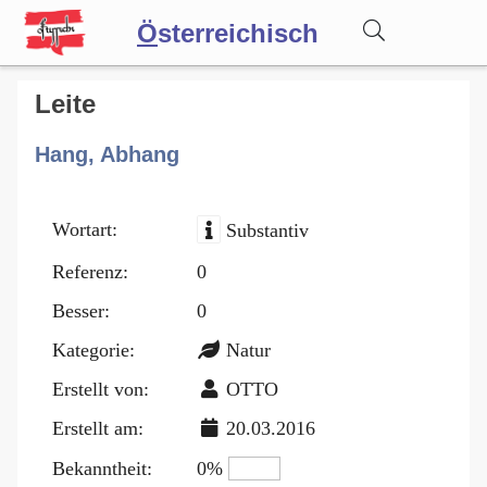
Ö
sterreichisch
Wörterbuch
Leite
Hang, Abhang
Forum
Wortart:
Substantiv
Blog
Referenz:
0
Besser:
0
Kategorie:
Natur
Erstellt von:
OTTO
Erstellt am:
20.03.2016
Bekanntheit:
0%