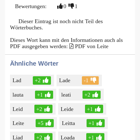
Bewertungen:
0
1
Dieser Eintrag ist noch nicht Teil des
Wörterbuches.
Dieses Wort kann mit den Informationen auch als
PDF ausgegeben werden:
PDF von Leite
Ähnliche Wörter
Lad
+2
Lade
-1
lauta
+1
leati
+2
Leid
+2
Leide
+1
Leite
+5
Leitta
+1
Liad
+2
Loada
+1