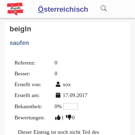
Ö
sterreichisch
Wörterbuch
beigln
saufen
Forum
Referenz:
0
Blog
Besser:
0
Erstellt von:
xox
Erstellt am:
17.09.2017
Bekanntheit:
0%
Bewertungen:
1
0
Dieser Eintrag ist noch nicht Teil des