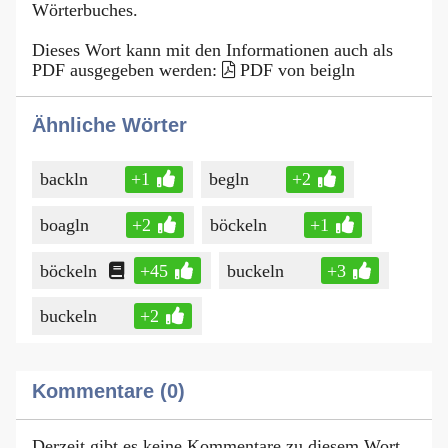
Wörterbuches.
Dieses Wort kann mit den Informationen auch als
PDF ausgegeben werden:
PDF von beigln
Ähnliche Wörter
backln
+1
begln
+2
boagln
+2
böckeln
+1
böckeln
+45
buckeln
+3
buckeln
+2
Kommentare (0)
Derzeit gibt es keine Kommentare zu diesem Wort.