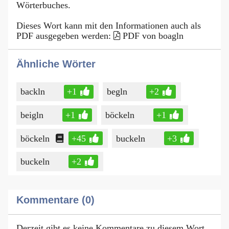
Wörterbuches.
Dieses Wort kann mit den Informationen auch als
PDF ausgegeben werden:
PDF von boagln
Ähnliche Wörter
backln
+1
begln
+2
beigln
+1
böckeln
+1
böckeln
+45
buckeln
+3
buckeln
+2
Kommentare (0)
Derzeit gibt es keine Kommentare zu diesem Wort.