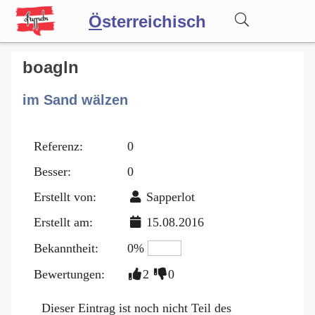
Ö
sterreichisch
Wörterbuch
boagln
im Sand wälzen
Forum
Referenz:
0
Blog
Besser:
0
Erstellt von:
Sapperlot
Erstellt am:
15.08.2016
Bekanntheit:
0%
Bewertungen:
2
0
Dieser Eintrag ist noch nicht Teil des