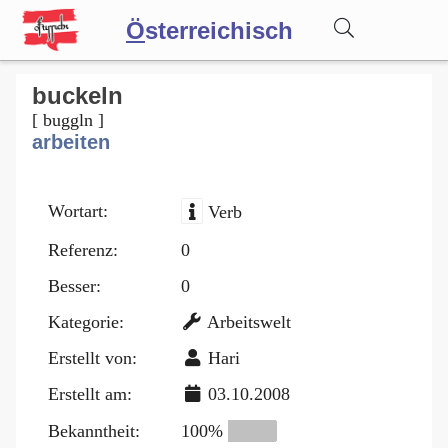
Ö
sterreichisch
Wörterbuch
buckeln
[ buggln ]
arbeiten
Forum
Wortart:
Verb
Blog
Referenz:
0
Besser:
0
Kategorie:
Arbeitswelt
Erstellt von:
Hari
Erstellt am:
03.10.2008
Bekanntheit:
100%