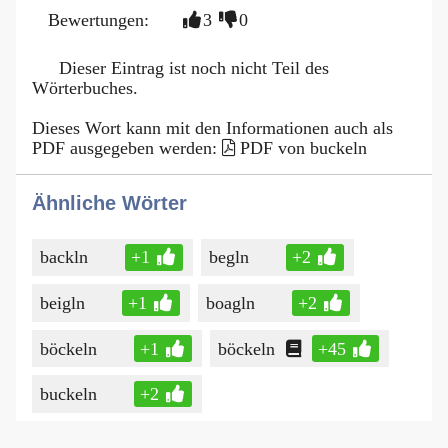
Bewertungen:
3
0
Dieser Eintrag ist noch nicht Teil des
Wörterbuches.
Dieses Wort kann mit den Informationen auch als
PDF ausgegeben werden:
PDF von buckeln
Ähnliche Wörter
backln
+1
begln
+2
beigln
+1
boagln
+2
böckeln
+1
böckeln
+45
buckeln
+2