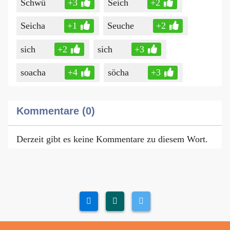
Schwü
+3
Seich
+2
Seicha
+1
Seuche
+2
sich
+2
sich
+3
soacha
+4
söcha
+3
Kommentare (0)
Derzeit gibt es keine Kommentare zu diesem Wort.