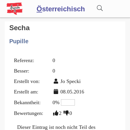
Ö
sterreichisch
Wörterbuch
Secha
Pupille
Forum
Referenz:
0
Blog
Besser:
0
Erstellt von:
Jo Specki
Erstellt am:
08.05.2016
Bekanntheit:
0%
Bewertungen:
2
0
Dieser Eintrag ist noch nicht Teil des