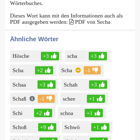
Wörterbuches.
Dieses Wort kann mit den Informationen auch als
PDF ausgegeben werden:
PDF von Secha
Ähnliche Wörter
Hösche
+3
scha
+3
Scha
+2
Scha
-1
Schaa
+3
Schah
+3
Schaß
-1
schee
+1
Schi
+2
schoa
+1
Schoß
+9
Schwö
+1