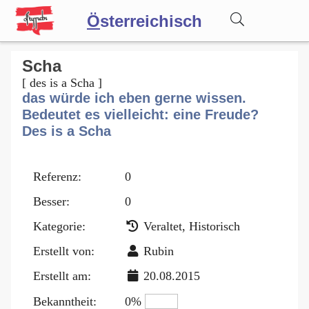
Ö
sterreichisch
Wörterbuch
Scha
[ des is a Scha ]
das würde ich eben gerne wissen.
Forum
Bedeutet es vielleicht: eine Freude?
Des is a Scha
Blog
Referenz:
0
Besser:
0
Kategorie:
Veraltet, Historisch
Erstellt von:
Rubin
Erstellt am:
20.08.2015
Bekanntheit:
0%