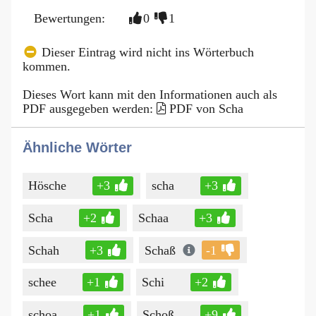
Bewertungen:
0
1
Dieser Eintrag wird nicht ins Wörterbuch
kommen.
Dieses Wort kann mit den Informationen auch als
PDF ausgegeben werden:
PDF von Scha
Ähnliche Wörter
Hösche
+3
scha
+3
Scha
+2
Schaa
+3
Schah
+3
Schaß
-1
schee
+1
Schi
+2
schoa
+1
Schoß
+9