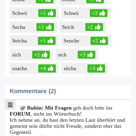
Schwö
+1
Schwü
+3
Secha
+2
Seich
+2
Seicha
+1
Seuche
+2
sich
+2
sich
+3
soacha
+4
söcha
+3
Kommentare (2)
@ Rubin: Mit Fragen
geh doch bitte ins
FORUM
, nicht ins Wörterbuch!
Ich nehme an, du hast den letzten Laut überhört und
gemeint sein dürfte nicht Freude, sondern eher das
Gegenteil.