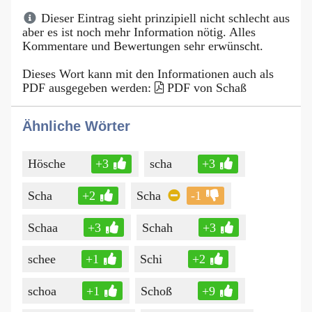
Dieser Eintrag sieht prinzipiell nicht schlecht aus
aber es ist noch mehr Information nötig. Alles
Kommentare und Bewertungen sehr erwünscht.
Dieses Wort kann mit den Informationen auch als
PDF ausgegeben werden:
PDF von Schaß
Ähnliche Wörter
Hösche
+3
scha
+3
Scha
+2
Scha
-1
Schaa
+3
Schah
+3
schee
+1
Schi
+2
schoa
+1
Schoß
+9