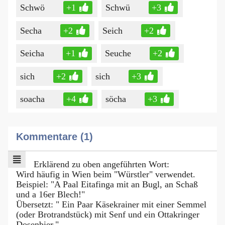
Schwö
+1
Schwü
+3
Secha
+2
Seich
+2
Seicha
+1
Seuche
+2
sich
+2
sich
+3
soacha
+4
söcha
+3
Kommentare (1)
Erklärend zu oben angeführten Wort:
Wird häufig in Wien beim "Würstler" verwendet.
Beispiel: "A Paal Eitafinga mit an Bugl, an Schaß
und a 16er Blech!"
Übersetzt: " Ein Paar Käsekrainer mit einer Semmel
(oder Brotrandstück) mit Senf und ein Ottakringer
Dosenbier."