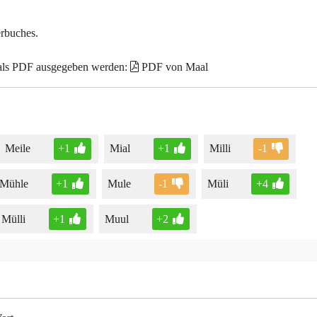
erbuches.
 als PDF ausgegeben werden:
PDF von Maal
Meile
+1
Mial
+1
Milli
-1
Mühle
+1
Mule
-1
Müli
+4
Mülli
+1
Muul
+2