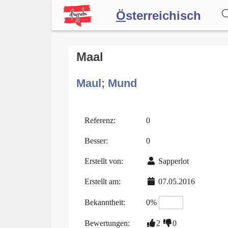
Ö
sterreichisch
Wörterbuch
Maal
Maul; Mund
Forum
Blog
Referenz:
0
Besser:
0
Erstellt von:
Sapperlot
Erstellt am:
07.05.2016
Bekanntheit:
0%
Bewertungen:
2
0