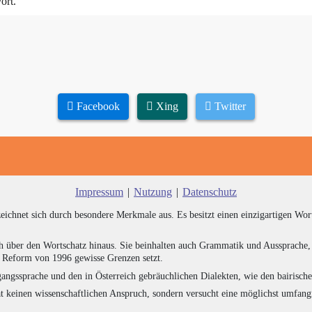
ort.
Facebook
Xing
Twitter
Impressum
|
Nutzung
|
Datenschutz
zeichnet sich durch besondere Merkmale aus. Es besitzt einen einzigartigen Wor
h über den Wortschatz hinaus. Sie beinhalten auch Grammatik und Aussprache, 
e Reform von 1996 gewisse Grenzen setzt.
angssprache und den in Österreich gebräuchlichen Dialekten, wie den bairisch
at keinen wissenschaftlichen Anspruch, sondern versucht eine möglichst umfa