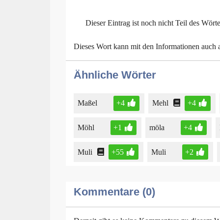
Dieser Eintrag ist noch nicht Teil des Wört
Dieses Wort kann mit den Informationen auch
Ähnliche Wörter
Maßel
+4
Mehl
+4
Möhl
+1
möla
+4
Muli
+55
Muli
+2
Kommentare (0)