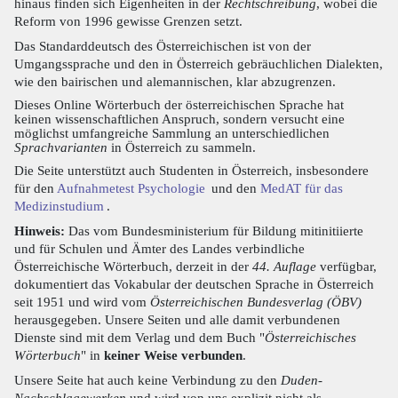
hinaus finden sich Eigenheiten in der
Rechtschreibung
, wobei die
Reform von 1996 gewisse Grenzen setzt.
Das Standarddeutsch des Österreichischen ist von der
Umgangssprache und den in Österreich gebräuchlichen Dialekten,
wie den bairischen und alemannischen, klar abzugrenzen.
Dieses Online Wörterbuch der österreichischen Sprache hat
keinen wissenschaftlichen Anspruch, sondern versucht eine
möglichst umfangreiche Sammlung an unterschiedlichen
Sprachvarianten
in Österreich zu sammeln.
Die Seite unterstützt auch Studenten in Österreich, insbesondere
für den
Aufnahmetest Psychologie
und den
MedAT für das
Medizinstudium
.
Hinweis:
Das vom Bundesministerium für Bildung mitinitiierte
und für Schulen und Ämter des Landes verbindliche
Österreichische Wörterbuch, derzeit in der
44. Auflage
verfügbar,
dokumentiert das Vokabular der deutschen Sprache in Österreich
seit 1951 und wird vom
Österreichischen Bundesverlag (ÖBV)
herausgegeben. Unsere Seiten und alle damit verbundenen
Dienste sind mit dem Verlag und dem Buch "
Österreichisches
Wörterbuch
" in
keiner Weise verbunden
.
Unsere Seite hat auch keine Verbindung zu den
Duden-
Nachschlagewerken
und wird von uns explizit nicht als