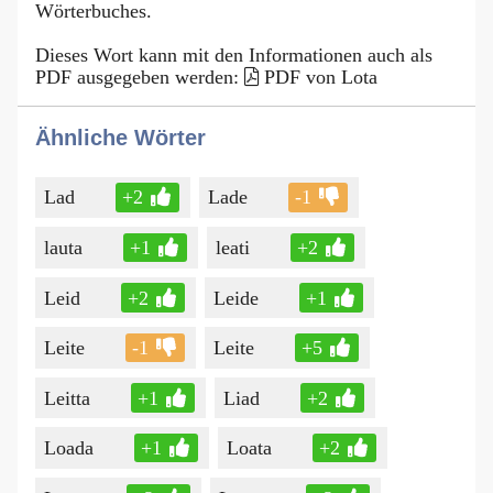
Wörterbuches.
Dieses Wort kann mit den Informationen auch als
PDF ausgegeben werden:
PDF von Lota
Ähnliche Wörter
Lad
+2
Lade
-1
lauta
+1
leati
+2
Leid
+2
Leide
+1
Leite
-1
Leite
+5
Leitta
+1
Liad
+2
Loada
+1
Loata
+2