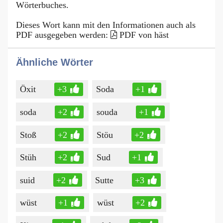
Wörterbuches.
Dieses Wort kann mit den Informationen auch als
PDF ausgegeben werden:
PDF von häst
Ähnliche Wörter
Öxit
+3
Soda
+1
soda
+2
souda
+1
Stoß
+2
Stöu
+2
Stüh
+2
Sud
+1
suid
+2
Sutte
+3
wüst
+1
wüst
+2