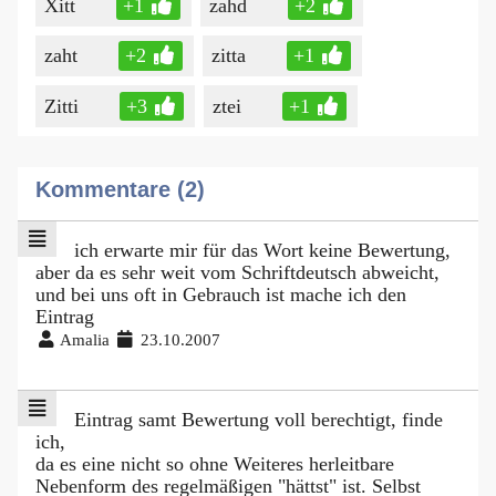
Xitt
+1
zahd
+2
zaht
+2
zitta
+1
Zitti
+3
ztei
+1
Kommentare (2)
ich erwarte mir für das Wort keine Bewertung,
aber da es sehr weit vom Schriftdeutsch abweicht,
und bei uns oft in Gebrauch ist mache ich den
Eintrag
Amalia
23.10.2007
Eintrag samt Bewertung voll berechtigt, finde
ich,
da es eine nicht so ohne Weiteres herleitbare
Nebenform des regelmäßigen "hättst" ist. Selbst